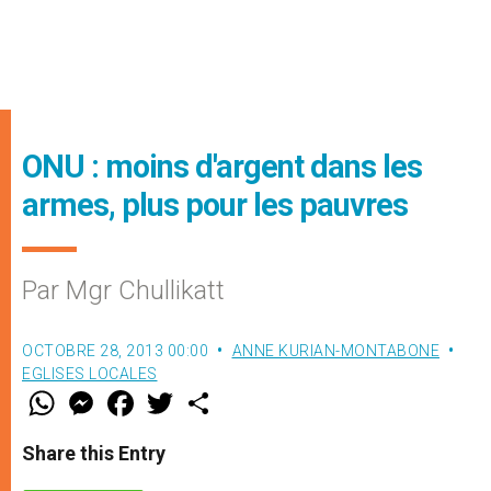
ONU : moins d'argent dans les
armes, plus pour les pauvres
Par Mgr Chullikatt
OCTOBRE 28, 2013 00:00
ANNE KURIAN-MONTABONE
EGLISES LOCALES
W
M
F
T
S
h
e
a
w
h
a
s
c
i
a
t
s
e
t
r
Share this Entry
s
e
b
t
e
A
n
o
e