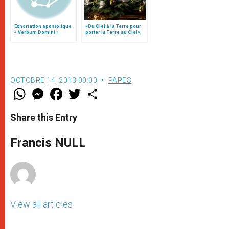
Exhortation apostolique
«Du Ciel à la Terre pour
« Verbum Domini »
porter la Terre au Ciel»,
par Mgr Francesco Follo
OCTOBRE 14, 2013 00:00
PAPES
W
M
F
T
S
h
e
a
w
h
a
s
c
i
a
t
s
e
t
r
Share this Entry
s
e
b
t
e
A
n
o
e
p
g
o
r
Francis NULL
p
e
k
r
View all articles