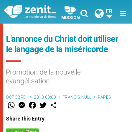
FR
MISSION
L'annonce du Christ doit utiliser
le langage de la miséricorde
Promotion de la nouvelle
évangélisation
OCTOBRE 14, 2013 00:00
FRANCIS NULL
PAPES
W
M
F
T
S
h
e
a
w
h
a
s
c
i
a
t
s
e
t
r
Share this Entry
s
e
b
t
e
A
n
o
e
p
g
o
r