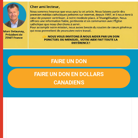
FAIRE UN DON
FAIRE UN DON EN DOLLARS
CANADIENS