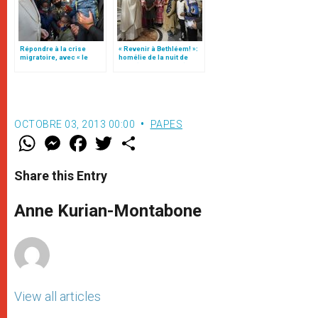
Répondre à la crise
« Revenir à Bethléem! »:
migratoire, avec « le
homélie de la nuit de
style de l’humanité »!
Noël (texte complet)
(texte complet)
OCTOBRE 03, 2013 00:00
PAPES
W
M
F
T
S
h
e
a
w
h
a
s
c
i
a
t
s
e
t
r
Share this Entry
s
e
b
t
e
A
n
o
e
p
g
o
r
Anne Kurian-Montabone
p
e
k
r
View all articles