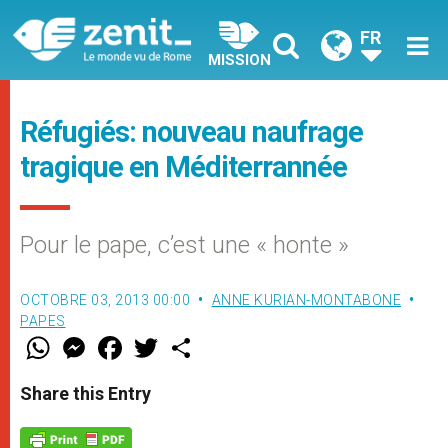
FR
MISSION
Réfugiés: nouveau naufrage
tragique en Méditerrannée
Pour le pape, c’est une « honte »
OCTOBRE 03, 2013 00:00
ANNE KURIAN-MONTABONE
PAPES
W
M
F
T
S
h
e
a
w
h
a
s
c
i
a
t
s
e
t
r
Share this Entry
s
e
b
t
e
A
n
o
e
p
g
o
r