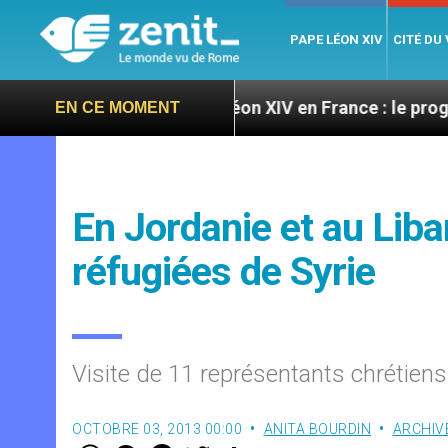
PAPE LÉON XIV
CITÉ DU
oires
Léon XIV en France : le programme détaill
EN CE MOMENT
En Jordanie et au Liba
réfugiées de Syrie
Visite de 11 représentants chrétie
OCTOBRE 03, 2013 00:00
ANITA BOURDIN
ARCHIV
W
M
F
T
S