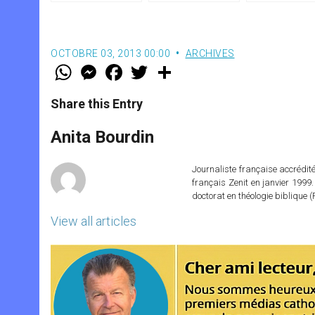
octobre
OCTOBRE 03, 2013 00:00
ARCHIVES
W
M
F
T
S
h
e
a
w
h
a
s
c
i
a
t
s
e
t
r
Share this Entry
s
e
b
t
e
A
n
o
e
p
g
o
r
Anita Bourdin
p
e
k
r
Journaliste française accréditée
français Zenit en janvier 1999.
doctorat en théologie bibliqu
View all articles