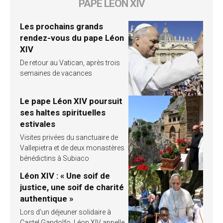
PAPE LÉON XIV
Les prochains grands
rendez-vous du pape Léon
XIV
De retour au Vatican, après trois
semaines de vacances
Le pape Léon XIV poursuit
ses haltes spirituelles
estivales
Visites privées du sanctuaire de
Vallepietra et de deux monastères
bénédictins à Subiaco
Léon XIV : « Une soif de
justice, une soif de charité
authentique »
Lors d’un déjeuner solidaire à
Castel Gandolfo, Léon XIV appelle