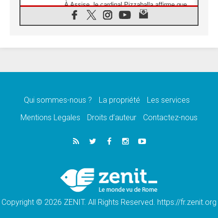
À Assise, le cardinal Pizzaballa affirme que
«les chrétiens veulent la paix»
06.08.2026
Au Mexique, le cardinal Parolin invite à être
aux côtés des marginalisées
06.08.2026
À Assise, le Pape invite les jeunes à
«construire la civilisation de l'amour»
05.08.2026
La visite du Pape en Argentine portera «un
message de paix et de dignité humaine»
Qui sommes-nous ?
La propriété
Les services
05.08.2026
Mentions Legales
Droits d’auteur
Contactez-nous
«La visite du Pape en Uruguay renforcera
l'espérance» affirme Mgr Tróccoli
05.08.2026
Le nonce en Ukraine: «Il est inquiétant
d'entendre ceux qui bénissent la guerre»
05.08.2026
Léon XIV au Pérou, une lueur d'espoir pour
un peuple en quête de paix
Copyright © 2026 ZENIT. All Rights Reserved. https://fr.zenit.org