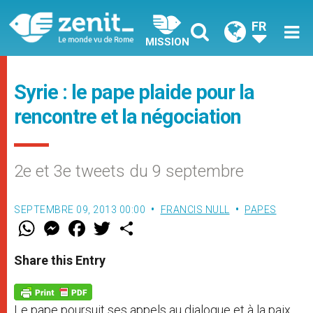
FR
MISSION
Syrie : le pape plaide pour la
rencontre et la négociation
2e et 3e tweets du 9 septembre
SEPTEMBRE 09, 2013 00:00
FRANCIS NULL
PAPES
W
M
F
T
S
h
e
a
w
h
a
s
c
i
a
t
s
e
t
r
Share this Entry
s
e
b
t
e
A
n
o
e
p
g
o
r
p
e
k
Le pape poursuit ses appels au dialogue et à la paix
r