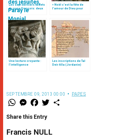
Les sept derniers tweets
« Noël c’est la fête de
du pape François: deux
l’amour de Dieu pour
antidotes à la violence
nous », tweet du pape
François
Une lecture croyante :
Les inscriptions de Tal
l’intelligence
Deir Alla (Jordanie)
typologique des deux
Testaments
SEPTEMBRE 09, 2013 00:00
PAPES
W
M
F
T
S
h
e
a
w
h
a
s
c
i
a
t
s
e
t
r
Share this Entry
s
e
b
t
e
A
n
o
e
p
g
o
r
Francis NULL
p
e
k
r