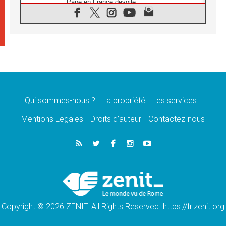
Pape en France dévoilé
07.08.2026
1ère Conférence continentale sur l'éducation
catholique en Afrique
07.08.2026
Un logo symbolique pour la venue du Pape
en France
07.08.2026
Cardinal Rossi: «La venue du Pape Léon en
Argentine est un hommage à François»
Qui sommes-nous ?
La propriété
Les services
07.08.2026
Hiroshima et Nagasaki, 81 ans après,
Mentions Legales
Droits d’auteur
Contactez-nous
lancement des «dix jours de prière pour la
paix»
06.08.2026
Préparatifs des JMJ 2027 à Séoul: «c'est
passionnant et l'impatience est immense!»
06.08.2026
Chrétiens et confucéens: respect et sagesse
pour relever les «défis urgents»
Copyright © 2026 ZENIT. All Rights Reserved. https://fr.zenit.org