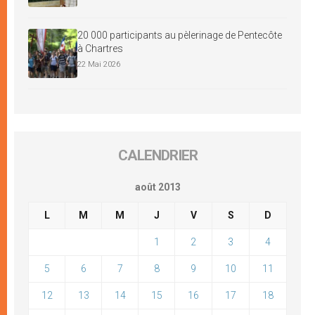
20 000 participants au pèlerinage de Pentecôte
à Chartres
22 Mai 2026
CALENDRIER
août 2013
L
M
M
J
V
S
D
1
2
3
4
5
6
7
8
9
10
11
12
13
14
15
16
17
18