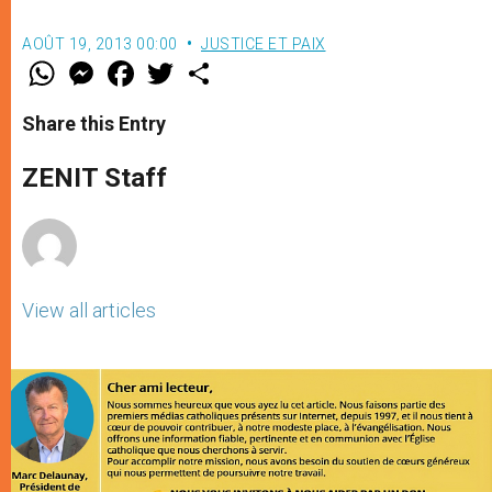
AOÛT 19, 2013 00:00
JUSTICE ET PAIX
W
M
F
T
S
h
e
a
w
h
a
s
c
i
a
t
s
e
t
r
Share this Entry
s
e
b
t
e
A
n
o
e
p
g
o
r
ZENIT Staff
p
e
k
r
View all articles