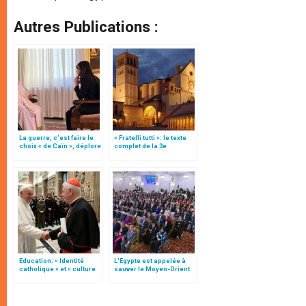
Autres Publications :
La guerre, c’est faire le
« Fratelli tutti »: le texte
choix « de Caïn », déplore
complet de la 3e
le pape François
encyclique du pape
François
Education: « Identité
L'Egypte est appelée à
catholique » et « culture
sauver le Moyen-Orient
du dialogue », une
"de la famine de l’amour
« instruction » (texte
et de la fraternité"
complet)