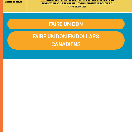
FAIRE UN DON
FAIRE UN DON EN DOLLARS
CANADIENS