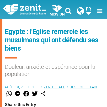
FR
MISSION
Egypte : l'Eglise remercie les
musulmans qui ont défendu ses
biens
Douleur, anxiété et espérance pour la
population
AOÛT 19, 2013 00:00
ZENIT STAFF
JUSTICE ET PAIX
W
M
F
T
S
h
e
a
w
h
a
s
c
i
a
t
s
e
t
r
Share this Entry
s
e
b
t
e