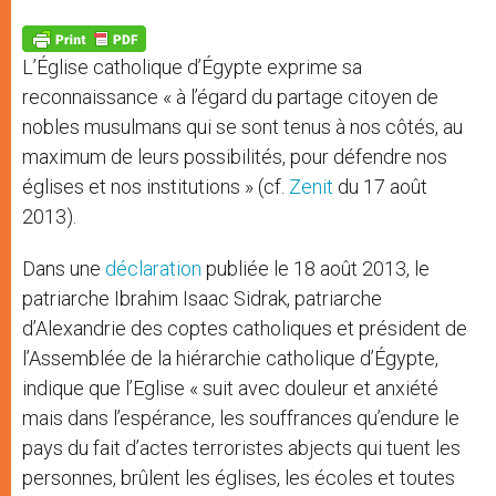
A
n
o
e
p
g
o
r
p
e
k
L’Église catholique d’Égypte exprime sa
r
reconnaissance « à l’égard du partage citoyen de
nobles musulmans qui se sont tenus à nos côtés, au
maximum de leurs possibilités, pour défendre nos
églises et nos institutions » (cf.
Zenit
du 17 août
2013).
Dans une
déclaration
publiée le 18 août 2013, le
patriarche Ibrahim Isaac Sidrak, patriarche
d’Alexandrie des coptes catholiques et président de
l’Assemblée de la hiérarchie catholique d’Égypte,
indique que l’Eglise « suit avec douleur et anxiété
mais dans l’espérance, les souffrances qu’endure le
pays du fait d’actes terroristes abjects qui tuent les
personnes, brûlent les églises, les écoles et toutes