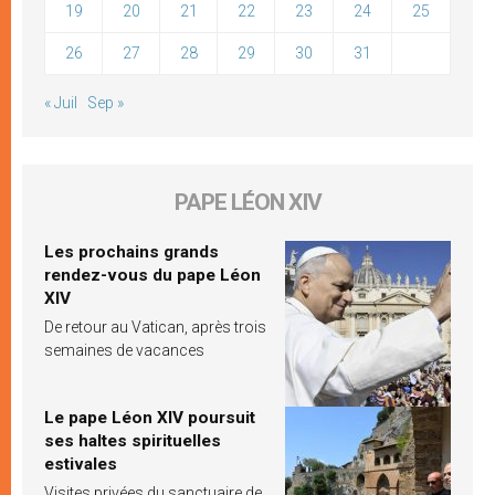
19
20
21
22
23
24
25
26
27
28
29
30
31
« Juil
Sep »
PAPE LÉON XIV
Les prochains grands
rendez-vous du pape Léon
XIV
De retour au Vatican, après trois
semaines de vacances
Le pape Léon XIV poursuit
ses haltes spirituelles
estivales
Visites privées du sanctuaire de