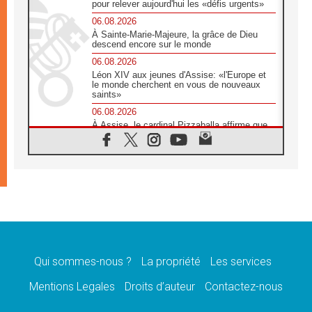
pour relever aujourd'hui les «défis urgents»
06.08.2026
À Sainte-Marie-Majeure, la grâce de Dieu
descend encore sur le monde
06.08.2026
Léon XIV aux jeunes d'Assise: «l'Europe et
le monde cherchent en vous de nouveaux
saints»
06.08.2026
À Assise, le cardinal Pizzaballa affirme que
«les chrétiens veulent la paix»
06.08.2026
Au Mexique, le cardinal Parolin invite à être
aux côtés des marginalisées
06.08.2026
À Assise, le Pape invite les jeunes à
«construire la civilisation de l'amour»
05.08.2026
La visite du Pape en Argentine portera «un
message de paix et de dignité humaine»
Qui sommes-nous ?
La propriété
Les services
05.08.2026
Mentions Legales
Droits d’auteur
Contactez-nous
«La visite du Pape en Uruguay renforcera
l'espérance» affirme Mgr Tróccoli