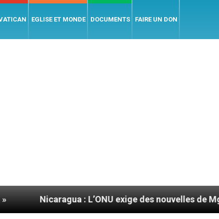
 VATICAN
EGLISE ET MONDE
DOCUMENTS
FAIRE UN DON
icaragua : L’ONU exige des nouvelles de Mgr Mata