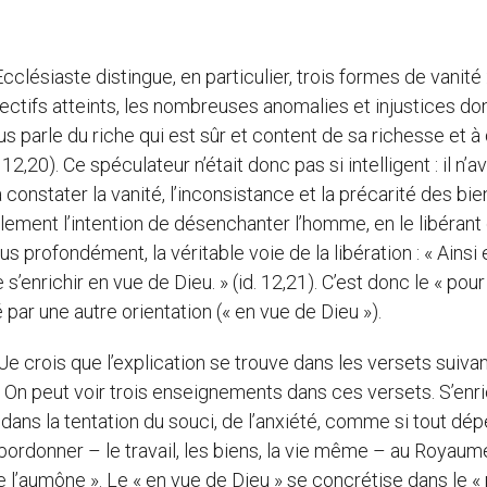
cclésiaste distingue, en particulier, trois formes de vanité :
objectifs atteints, les nombreuses anomalies et injustices don
us parle du riche qui est sûr et content de sa richesse et à 
c 12,20). Ce spéculateur n’était donc pas si intelligent : il n’a
 constater la vanité, l’inconsistance et la précarité des bie
lement l’intention de désenchanter l’homme, en le libérant 
us profondément, la véritable voie de la libération : « Ainsi 
s’enrichir en vue de Dieu. » (id. 12,21). C’est donc le « pour 
par une autre orientation (« en vue de Dieu »).
e crois que l’explication se trouve dans les versets suivan
 On peut voir trois enseignements dans ces versets. S’enri
dans la tentation du souci, de l’anxiété, comme si tout dép
subordonner – le travail, les biens, la vie même – au Royaum
ire l’aumône ». Le « en vue de Dieu » se concrétise dans le «