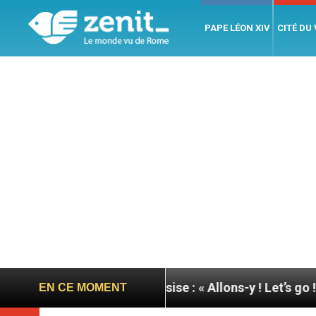
PAPE LÉON XIV
CITÉ DU
née du pape à Assise : « Allons-y ! Let’s go ! »
N
EN CE MOMENT