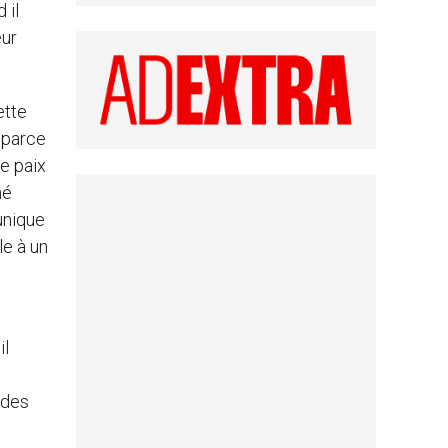
 il
eur
ette
, parce
de paix
né
 unique
le à un
il
 des