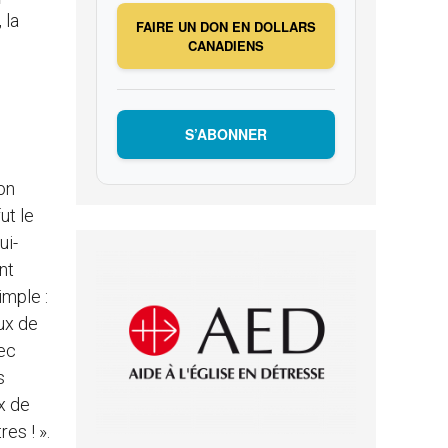
 la
FAIRE UN DON EN DOLLARS
CANADIENS
S’ABONNER
on
ut le
ui-
nt
imple :
eux de
vec
s
x de
es ! ».