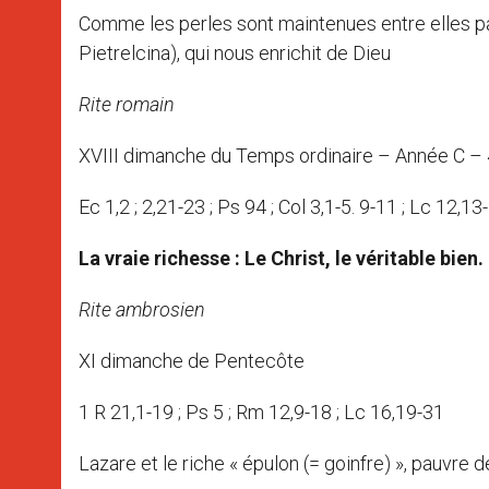
Comme les perles sont maintenues entre elles par u
Pietrelcina), qui nous enrichit de Dieu
Rite romain
XVIII dimanche du Temps ordinaire – Année C –
Ec 1,2 ; 2,21-23 ; Ps 94 ; Col 3,1-5. 9-11 ; Lc 12,13
La vraie richesse : Le Christ, le véritable bien.
Rite ambrosien
XI dimanche de Pentecôte
1 R 21,1-19 ; Ps 5 ; Rm 12,9-18 ; Lc 16,19-31
Lazare et le riche « épulon (= goinfre) », pauvre d