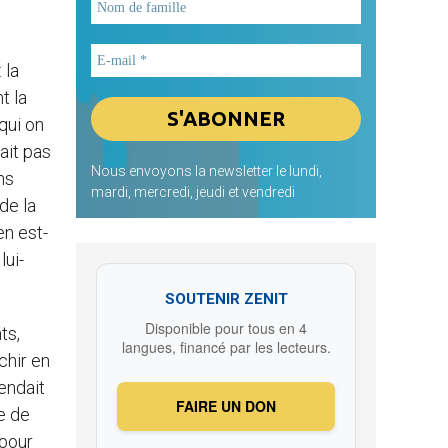
 la
t la
qui on
vait pas
Nous envoyons la newsletter le lundi,
ns
mardi, mercredi, jeudi et vendredi
de la
en est-
lui-
SOUTENIR ZENIT
Disponible pour tous en 4
ts,
langues, financé par les lecteurs.
chir en
endait
FAIRE UN DON
e de
 pour