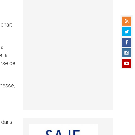
tenait
Sa
on a
urse de
 messe,
, dans