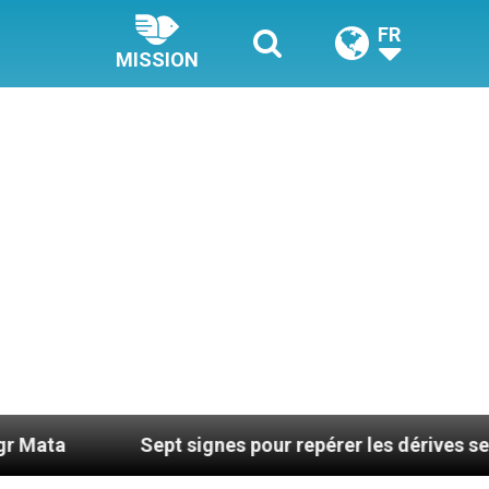
FR
MISSION
Sept signes pour repérer les dérives sectaires du