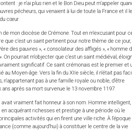
s content : je n’ai plus rien et le Bon Dieu peut m’appeler quand
auvres pécheurs, qui venaient à lui de toute la France et il l
 du cœur.
 de mon diocèse de Crémone. Tout en m’excusant pour c
ire que c’est un saint pertinent pour notre thème de ce jour
« Père des pauvres », « consolateur des affligés », « homme 
». On pourrait m’objecter que c’est un saint médiéval, éloig
vraiment significatif. Ce saint crémonais est le premier et
 au Moyen-âge. Vers la fin du XIIe siècle, il n’était pas faci
, n’appartenant pas à une famille royale ou noble, d’être
ux ans après sa mort survenue le 13 novembre 1197.
it vraiment fait honneur à son nom. Homme intelligent, 
s, en acquérant richesses et prestige à une période où le
ncipales activités qui en firent une ville riche. À l’époque
nce (comme aujourd’hui) à constituer le centre de la vie