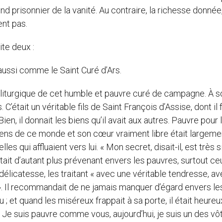
end prisonnier de la vanité. Au contraire, la richesse donnée,
ent pas.
ite deux :
aussi comme le Saint Curé d’Ars.
e liturgique de cet humble et pauvre curé de campagne. À s
C’était un véritable fils de Saint François d’Assise, dont il f
ien, il donnait les biens qu’il avait aux autres. Pauvre pour l
ens de ce monde et son cœur vraiment libre était largeme
es qui affluaient vers lui. « Mon secret, disait-il, est très s
était d’autant plus prévenant envers les pauvres, surtout c
délicatesse, les traitant « avec une véritable tendresse, a
 ». Il recommandait de ne jamais manquer d’égard envers le
 et quand les miséreux frappait à sa porte, il était heureu
« Je suis pauvre comme vous, aujourd’hui, je suis un des vôtr