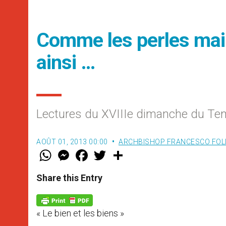
Comme les perles maint
ainsi …
Lectures du XVIIIe dimanche du Tem
AOÛT 01, 2013 00:00
ARCHBISHOP FRANCESCO FOL
W
M
F
T
S
h
e
a
w
h
a
s
c
i
a
t
s
e
t
r
Share this Entry
s
e
b
t
e
A
n
o
e
p
g
o
r
p
e
k
« Le bien et les biens »
r