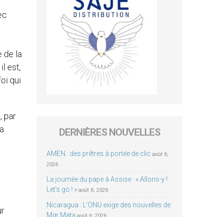
ec
 de la
l est,
oi qui
, par
la
DERNIÈRES NOUVELLES
AMEN : des prêtres à portée de clic
août 6,
2026
La journée du pape à Assise : « Allons-y !
Let’s go ! »
août 6, 2026
Nicaragua : L’ONU exige des nouvelles de
ur
Mgr Mata
août 6, 2026