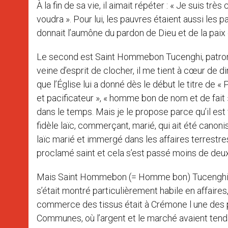
À la fin de sa vie, il aimait répéter : « Je suis trè
voudra ». Pour lui, les pauvres étaient aussi les p
donnait l’aumône du pardon de Dieu et de la paix
Le second est Saint Hommebon Tucenghi, patron
veine d’esprit de clocher, il me tient à cœur de d
que l’Église lui a donné dès le début le titre de 
et pacificateur », « homme bon de nom et de fait 
dans le temps. Mais je le propose parce qu’il est 
fidèle laïc, commerçant, marié, qui ait été canonisé
laïc marié et immergé dans les affaires terrestres
proclamé saint et cela s’est passé moins de de
Mais Saint Hommebon (= Homme bon) Tucenghi ava
s’était montré particulièrement habile en affaire
commerce des tissus était à Crémone l une des pri
Communes, où l’argent et le marché avaient tenda