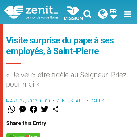
FR
MISSION
Visite surprise du pape à ses
employés, à Saint-Pierre
« Je veux être fidèle au Seigneur. Priez
pour moi »
MARS 27, 2013 00:00
ZENIT STAFF
PAPES
W
M
F
T
S
h
e
a
w
h
a
s
c
i
a
t
s
e
t
r
Share this Entry
s
e
b
t
e
A
n
o
e
p
g
o
r