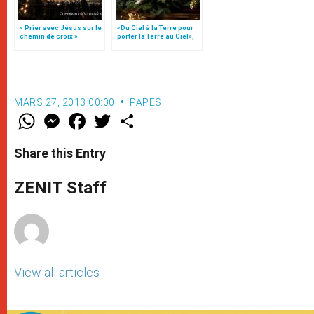
« Prier avec Jésus sur le
«Du Ciel à la Terre pour
chemin de croix »
porter la Terre au Ciel»,
par Mgr Francesco Follo
MARS 27, 2013 00:00
PAPES
W
M
F
T
S
h
e
a
w
h
a
s
c
i
a
t
s
e
t
r
Share this Entry
s
e
b
t
e
A
n
o
e
p
g
o
r
ZENIT Staff
p
e
k
r
View all articles