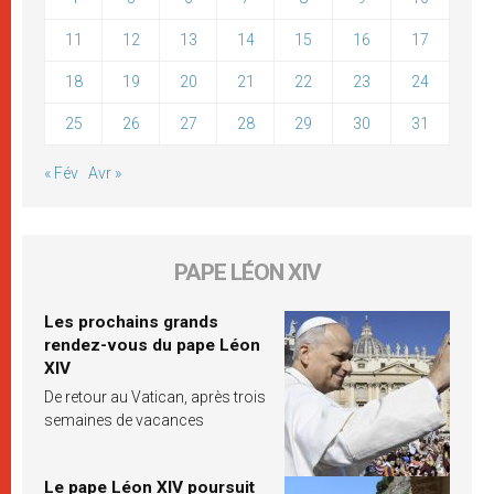
11
12
13
14
15
16
17
18
19
20
21
22
23
24
25
26
27
28
29
30
31
« Fév
Avr »
PAPE LÉON XIV
Les prochains grands
rendez-vous du pape Léon
XIV
De retour au Vatican, après trois
semaines de vacances
Le pape Léon XIV poursuit