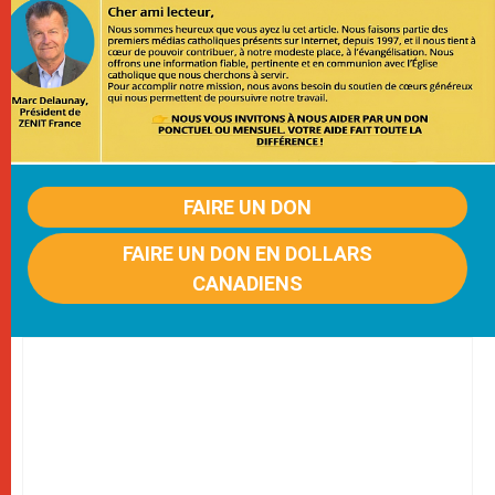
FAIRE UN DON
FAIRE UN DON EN DOLLARS
CANADIENS