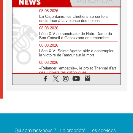
08.08.2026
En Cisjordanie, les chrétiens se sentent
seuls face à la violence des colons
08.08.2026
Léon XIV au sanctuaire de Notre Dame du
Bon Conseil à Genazzano en septembre
08.08.2026
Léon XIV: Sainte Agathe aide à contempler
la victoire de l'amour sur la mort
08.08.2026
«Relancer l'empathie», le projet Triennal d'art
des Universités catholiques
08.08.2026
Signis 2026, donner la parole aux religieuses
catholiques
08.08.2026
Au Bangladesh, l'Église accompagne les
Dalits sur le chemin de la dignité
07.08.2026
Philippines: le vicariat apostolique de
Calapan devient un diocèse
Qui sommes-nous ?
La propriété
Les services
07.08.2026