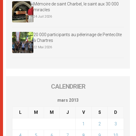
Mémoire de saint Charbel, le saint aux 30 000
miracles
24 Juil 2026
20 000 participants au pèlerinage de Pentecôte
à Chartres
22 Mai 2026
CALENDRIER
mars 2013
L
M
M
J
V
S
D
1
2
3
4
5
6
7
8
9
10