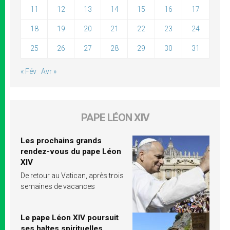
11
12
13
14
15
16
17
18
19
20
21
22
23
24
25
26
27
28
29
30
31
« Fév
Avr »
PAPE LÉON XIV
Les prochains grands
rendez-vous du pape Léon
XIV
De retour au Vatican, après trois
semaines de vacances
Le pape Léon XIV poursuit
ses haltes spirituelles