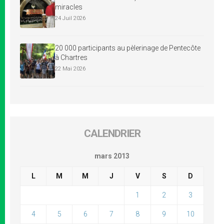
miracles
24 Juil 2026
20 000 participants au pèlerinage de Pentecôte
à Chartres
22 Mai 2026
CALENDRIER
mars 2013
L
M
M
J
V
S
D
1
2
3
4
5
6
7
8
9
10