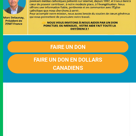
FAIRE UN DON
FAIRE UN DON EN DOLLARS
CANADIENS