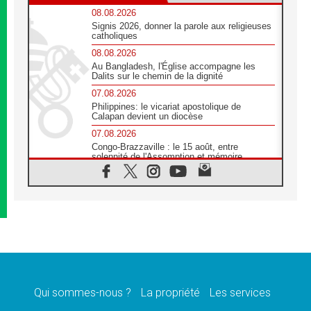
08.08.2026
Signis 2026, donner la parole aux religieuses
catholiques
08.08.2026
Au Bangladesh, l'Église accompagne les
Dalits sur le chemin de la dignité
07.08.2026
Philippines: le vicariat apostolique de
Calapan devient un diocèse
07.08.2026
Congo-Brazzaville : le 15 août, entre
solennité de l'Assomption et mémoire
nationale
07.08.2026
«La paix commence par l'empathie» estime
le cardinal Parolin
07.08.2026
En Colombie, «la paix ne s'achète pas avec
une signature»
07.08.2026
Le programme du voyage apostolique du
Pape en France dévoilé
Qui sommes-nous ?
La propriété
Les services
07.08.2026