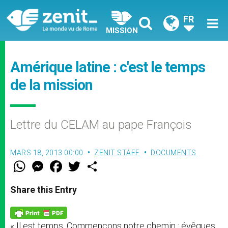
FR
MISSION
Amérique latine : c'est le temps
de la mission
Lettre du CELAM au pape François
MARS 18, 2013 00:00
ZENIT STAFF
DOCUMENTS
W
M
F
T
S
h
e
a
w
h
a
s
c
i
a
t
s
e
t
r
Share this Entry
s
e
b
t
e
A
n
o
e
p
g
o
r
p
e
k
« Il est temps. Commençons notre chemin : évêques
r