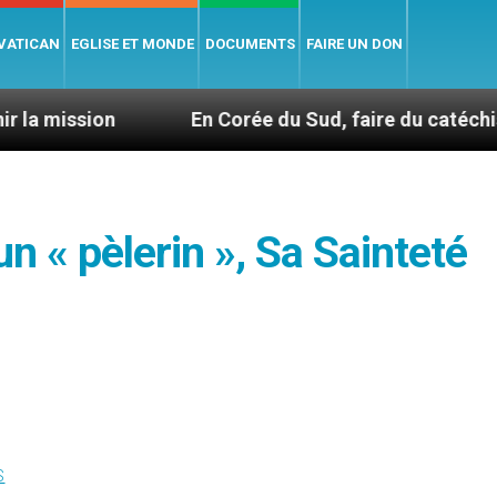
 VATICAN
EGLISE ET MONDE
DOCUMENTS
FAIRE UN DON
En Corée du Sud, faire du catéchisme autrem
n « pèlerin », Sa Sainteté
S