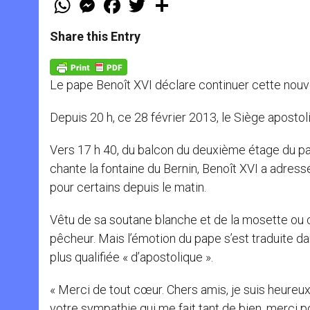
h
e
a
w
h
a
s
c
i
a
t
s
e
t
r
Share this Entry
s
e
b
t
e
A
n
o
e
p
g
o
r
p
e
k
Le pape Benoît XVI déclare continuer cette nouvel
r
Depuis 20 h, ce 28 février 2013, le Siège apostol
Vers 17 h 40, du balcon du deuxième étage du pal
chante la fontaine du Bernin, Benoît XVI a adress
pour certains depuis le matin.
Vêtu de sa soutane blanche et de la mosette ou ca
pêcheur. Mais l’émotion du pape s’est traduite dan
plus qualifiée « d’apostolique ».
« Merci de tout cœur. Chers amis, je suis heureux
votre sympathie qui me fait tant de bien, merci p