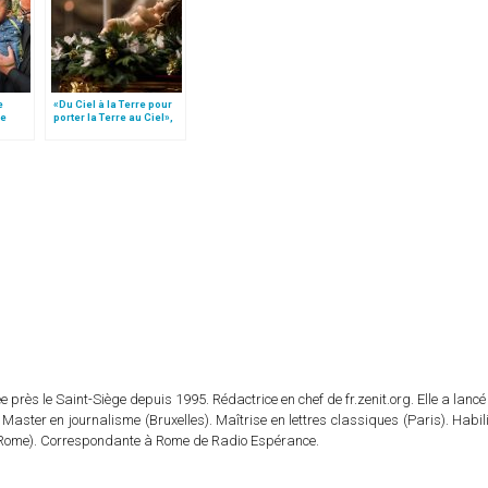
e
«Du Ciel à la Terre pour
le
porter la Terre au Ciel»,
 »!
par Mgr Francesco Follo
 près le Saint-Siège depuis 1995. Rédactrice en chef de fr.zenit.org. Elle a lancé 
 Master en journalisme (Bruxelles). Maîtrise en lettres classiques (Paris). Habil
e (Rome). Correspondante à Rome de Radio Espérance.