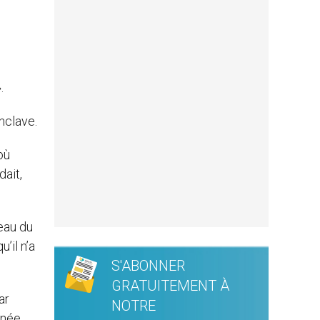
.
nclave.
où
dait,
neau du
’il n’a
S'ABONNER
GRATUITEMENT À
ar
NOTRE
rnée