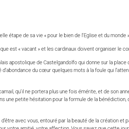
le étape de sa vie « pour le bien de l’Eglise et du monde »
ique est « vacant » et les cardinaux doivent organiser le co
ais apostolique de Castelgandolfo qui donne sur la place 
é d’abondance du cœur quelques mots à la foule qui l’atten
mail, qu’il ne portera plus une fois émérite, et de son an
s une petite hésitation pour la formule de la bénédiction, qu
 d’être avec vous, entouré par la beauté de la création et p
our votre amitié, votre affection. Vous savez que cette jou