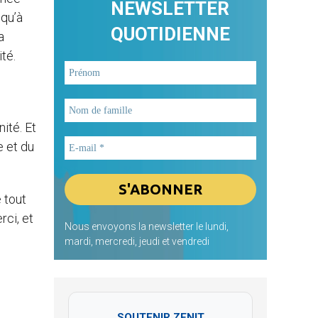
NEWSLETTER
squ’à
QUOTIDIENNE
a
té.
ité. Et
e et du
 tout
rci, et
Nous envoyons la newsletter le lundi,
mardi, mercredi, jeudi et vendredi
SOUTENIR ZENIT