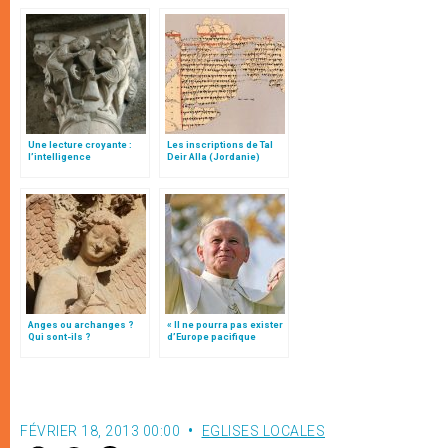
Une lecture croyante :
Les inscriptions de Tal
l’intelligence
Deir Alla (Jordanie)
typologique des deux
Testaments
Anges ou archanges ?
« Il ne pourra pas exister
Qui sont-ils ?
d’Europe pacifique
sans… »: l’Ukraine, dans
la vision de Jean-Paul II
FÉVRIER 18, 2013 00:00
EGLISES LOCALES