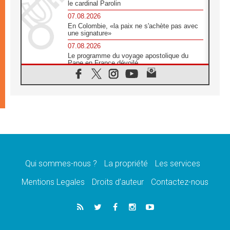
le cardinal Parolin
07.08.2026
En Colombie, «la paix ne s'achète pas avec
une signature»
07.08.2026
Le programme du voyage apostolique du
Pape en France dévoilé
07.08.2026
1ère Conférence continentale sur l'éducation
catholique en Afrique
07.08.2026
Un logo symbolique pour la venue du Pape
en France
07.08.2026
Cardinal Rossi: «La venue du Pape Léon en
Argentine est un hommage à François»
Qui sommes-nous ?
La propriété
Les services
07.08.2026
Hiroshima et Nagasaki, 81 ans après,
Mentions Legales
Droits d’auteur
Contactez-nous
lancement des «dix jours de prière pour la
paix»
06.08.2026
Préparatifs des JMJ 2027 à Séoul: «c'est
passionnant et l'impatience est immense!»