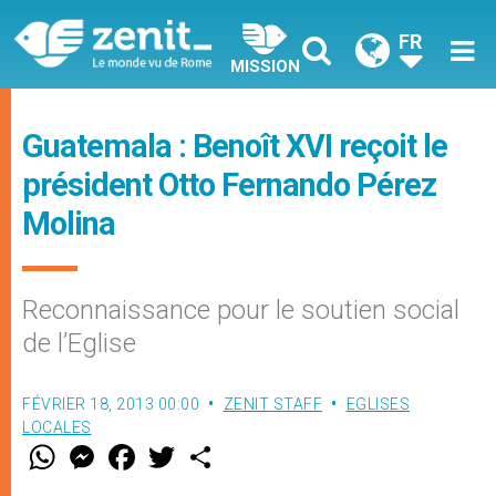
FR
MISSION
Guatemala : Benoît XVI reçoit le
président Otto Fernando Pérez
Molina
Reconnaissance pour le soutien social
de l’Eglise
FÉVRIER 18, 2013 00:00
ZENIT STAFF
EGLISES
LOCALES
W
M
F
T
S
h
e
a
w
h
a
s
c
i
a