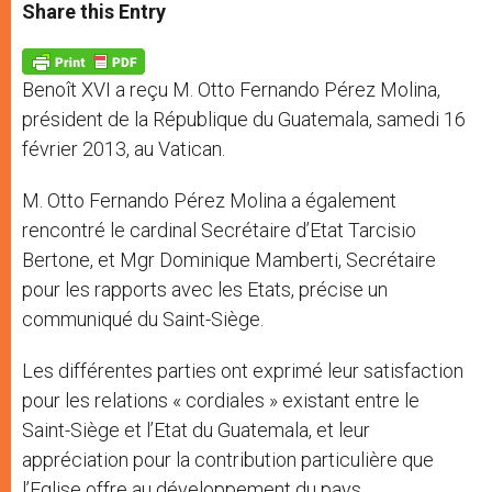
t
s
e
t
r
Share this Entry
s
e
b
t
e
A
n
o
e
p
g
o
r
p
e
k
Benoît XVI a reçu M. Otto Fernando Pérez Molina,
r
président de la République du Guatemala, samedi 16
février 2013, au Vatican.
M. Otto Fernando Pérez Molina a également
rencontré le cardinal Secrétaire d’Etat Tarcisio
Bertone, et Mgr Dominique Mamberti, Secrétaire
pour les rapports avec les Etats, précise un
communiqué du Saint-Siège.
Les différentes parties ont exprimé leur satisfaction
pour les relations « cordiales » existant entre le
Saint-Siège et l’Etat du Guatemala, et leur
appréciation pour la contribution particulière que
l’Eglise offre au développement du pays,