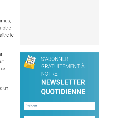
ammes,
 notre
aître le
ut
S'ABONNER
eut
GRATUITEMENT À
vous
NOTRE
NEWSLETTER
 d’un
QUOTIDIENNE