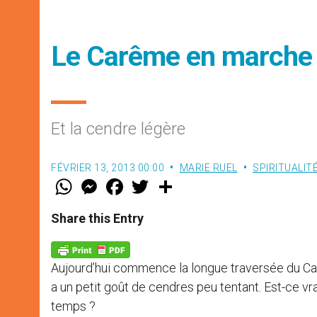
Le Carême en marche
Et la cendre légère
FÉVRIER 13, 2013 00:00
MARIE RUEL
SPIRITUALIT
W
M
F
T
S
h
e
a
w
h
a
s
c
i
a
t
s
e
t
r
Share this Entry
s
e
b
t
e
A
n
o
e
p
g
o
r
p
e
k
Aujourd’hui commence la longue traversée du Ca
r
a un petit goût de cendres peu tentant. Est-ce vra
temps ?