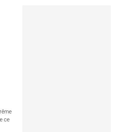
arême
de ce