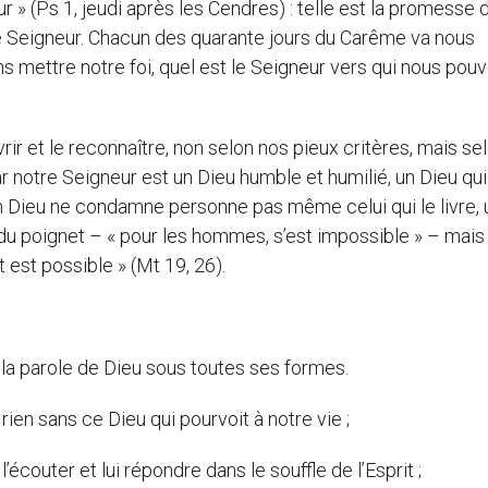
 » (Ps 1, jeudi après les Cendres) : telle est la promesse 
e Seigneur. Chacun des quarante jours du Carême va nous
s mettre notre foi, quel est le Seigneur vers qui nous pou
rir et le reconnaître, non selon nos pieux critères, mais se
Car notre Seigneur est un Dieu humble et humilié, un Dieu qui
 un Dieu ne condamne personne pas même celui qui le livre, 
 du poignet – « pour les hommes, s’est impossible » – mais 
 est possible » (Mt 19, 26).
la parole de Dieu sous toutes ses formes.
en sans ce Dieu qui pourvoit à notre vie ;
’écouter et lui répondre dans le souffle de l’Esprit ;