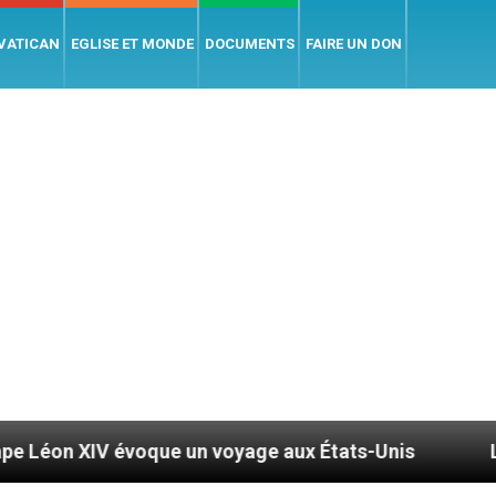
 VATICAN
EGLISE ET MONDE
DOCUMENTS
FAIRE UN DON
oque un voyage aux États-Unis
Le pape Léon XIV