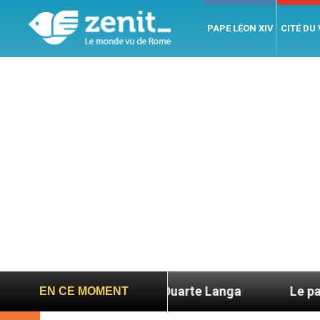
PAPE LÉON XIV
CITÉ DU
dinal Júlio Duarte Langa
Le pape Léon XIV év
EN CE MOMENT