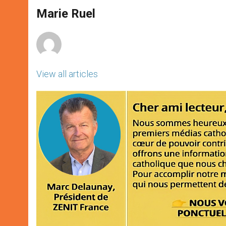
A
n
o
e
p
g
o
r
Marie Ruel
p
e
k
r
View all articles