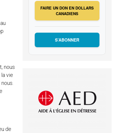
FAIRE UN DON EN DOLLARS
CANADIENS
eau
op
S’ABONNER
t, nous
la vie
 nous.
he
eu de