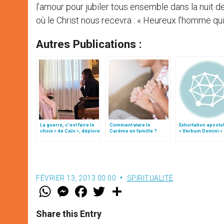
l’amour pour jubiler tous ensemble dans la nuit 
où le Christ nous recevra : « Heureux l’homme qui
Autres Publications :
La guerre, c’est faire le
Comment vivre le
Exhortation aposto
choix « de Caïn », déplore
Carême en famille ?
« Verbum Domini »
le pape François
FÉVRIER 13, 2013 00:00
SPIRITUALITÉ
W
M
F
T
S
h
e
a
w
h
a
s
c
i
a
t
s
e
t
r
Share this Entry
s
e
b
t
e