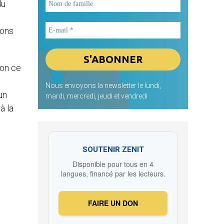
du
vons
lon ce
Nous envoyons la newsletter le lundi,
un
mardi, mercredi, jeudi et vendredi
à la
SOUTENIR ZENIT
Disponible pour tous en 4
langues, financé par les lecteurs.
FAIRE UN DON