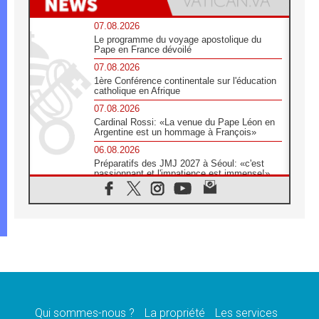
07.08.2026
Le programme du voyage apostolique du
Pape en France dévoilé
07.08.2026
1ère Conférence continentale sur l'éducation
catholique en Afrique
07.08.2026
Cardinal Rossi: «La venue du Pape Léon en
Argentine est un hommage à François»
06.08.2026
Préparatifs des JMJ 2027 à Séoul: «c'est
passionnant et l'impatience est immense!»
06.08.2026
Chrétiens et confucéens: respect et sagesse
pour relever les «défis urgents»
06.08.2026
À Sainte-Marie-Majeure, la grâce de Dieu
descend encore sur le monde
06.08.2026
Léon XIV aux jeunes d'Assise: «l'Europe et
le monde cherchent en vous de nouveaux
saints»
Qui sommes-nous ?
La propriété
Les services