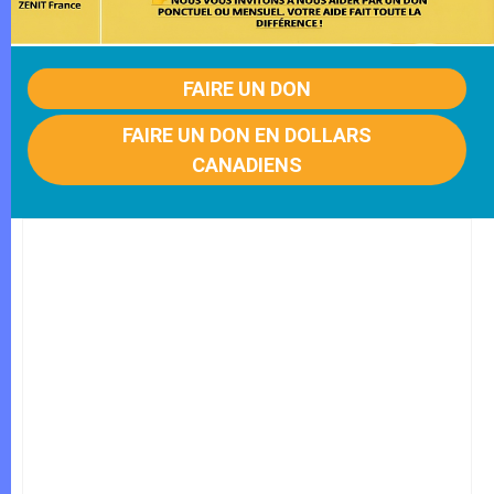
FAIRE UN DON
FAIRE UN DON EN DOLLARS
CANADIENS