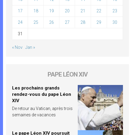
17
18
19
20
21
22
23
24
25
26
27
28
29
30
31
« Nov
Jan »
PAPE LÉON XIV
Les prochains grands
rendez-vous du pape Léon
XIV
De retour au Vatican, après trois
semaines de vacances
Le pape Léon XIV poursuit