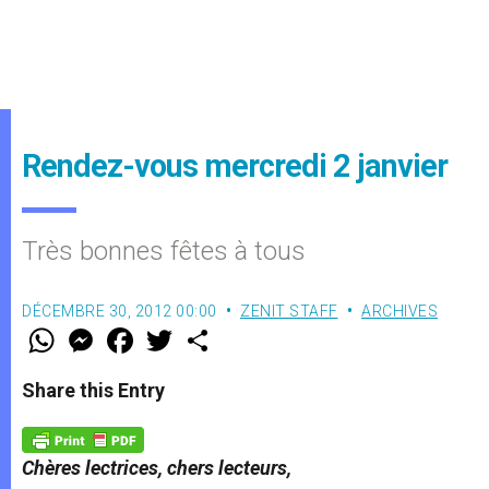
Rendez-vous mercredi 2 janvier
Très bonnes fêtes à tous
DÉCEMBRE 30, 2012 00:00
ZENIT STAFF
ARCHIVES
W
M
F
T
S
h
e
a
w
h
a
s
c
i
a
t
s
e
t
r
Share this Entry
s
e
b
t
e
A
n
o
e
p
g
o
r
p
e
k
Chères lectrices, chers lecteurs,
r