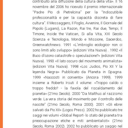
contribuito alla diffusione della cultura della vita». Il 16
novembre del 2006 ho ricevuto il premio internazionale
“Padre Pio di Pietrelcina” per la “Indiscutibile
professionalità e per la capacità discreta di fare
cultura”. Il Messaggero, Il Foglio, Avvenire, Il Giornale del
Popolo (Lugano), La Razon, Rai tre, Rai due, Tempi, Il
Timone, Inside the Vatican, Si alla Vita, XXI Secolo
Scienza e Tecnologia, Mondo e Missione, Sacerdos,
Greenwatchnews. 1991 «L'imbroglio ecologico- non ci
sono limiti allo sviluppo» (edizioni Vita Nuova) . 1992 «Il
Buco d'ozono catastrofe o speculazione?» (edizioni Vita
Nuova). 1993 «Il lato oscuro del movimento animalista»
(edizioni Vita Nuova). 1998 «Los Judios, Pio XII Y la
leyenda Negra» Pubblicato da Planeta in Spagna.
1999 «Nascosti in convento» (Ancora 1999). 1999
insieme a Roberto Irsuti il volume: «Troppo caldo o
troppo freddo? - la favola del riscaldamento del
pianeta» (21mo Secolo). 2000 “Da Malthus al razzismo
verde. La vera storia del movimento per il controllo delle
nascite” (21mo Secolo, Roma 2000). 2001 «Gli ebrei
salvati da Pio XII» (Logos Press). 2002 ho pubblicato tre
saggi nei volumi «Global Report- lo stato del pianeta tra
preoccupazione etiche e miti ambientalisti» (21mo
Secolo, Roma 2002). 2002 ho pubblicato un saggio nel