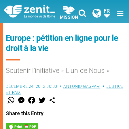
FR
MISSION
Europe : pétition en ligne pour le
droit à la vie
Soutenir l’initiative « L’un de Nous »
DÉCEMBRE 24, 2012 00:00
ANTONIO GASPARI
JUSTICE
ET PAIX
W
M
F
T
S
h
e
a
w
h
a
s
c
i
a
t
s
e
t
r
Share this Entry
s
e
b
t
e
A
n
o
e
p
g
o
r