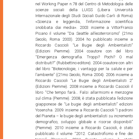
nel Working Paper n.78 del Centro di Metodologia delle
scienze sociali della LUISS (Libera Università
Internazionale degli Studi Sociali Guido Carli di Roma)
«Scienza e leggenda, l’informazione scientifica
snobbata dai media». 2003 insieme a VittorFranco
Pisano il volume “Da Seattle all’ecoterrorismo” (21mo
Secolo, Roma 2003). 2004 ho pubblicato insieme a
Riccardo Cascioli “Le Bugie degli Ambientalisti”
(Edizioni Piemme). 2004 coautore con del libro
“Emergenza demografia. Troppi? Pochi? O mal
distribuiti?” (Rubbettino editore). 2004 coautore con altri
del libro “Biotecnologie, i vantaggi per la salute e per
l’ambiente” ((21mo Secolo, Roma 2004). 2006 insieme a
Riccardo Cascioli “Le Bugie degli Ambientalisti 2”
(Edizioni Piemme). 2008 insieme a Riccardo Cascioli il
libro “Che tempo farà… Falsi allarmismi e menzogne
sul clima (Piemme). 2008, è stata pubblicata l’edizione
giapponese de “Le bugie degli ambientalisti” edizioni
Yosensha. 2009. insieme a Riccardo Cascioli “I padroni
del Pianeta – le bugie degli ambientalisti su incremento
demografico, sviluppo globale e risorse disponibili”
(Piemme). 2010 insieme a Riccardo Cascioli, è stato
pubblicato il volume “2012. Catastrofismo e fine dei