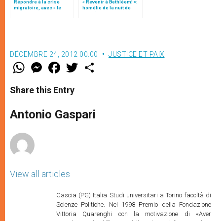
Répondre à la crise
« Revenir à Bethléem! »:
migratoire, avec « le
homélie de la nuit de
style de l’humanité »!
Noël (texte complet)
(texte complet)
DÉCEMBRE 24, 2012 00:00
JUSTICE ET PAIX
W
M
F
T
S
h
e
a
w
h
a
s
c
i
a
t
s
e
t
r
Share this Entry
s
e
b
t
e
A
n
o
e
p
g
o
r
Antonio Gaspari
p
e
k
r
View all articles
Cascia (PG) Italia Studi universitari a Torino facoltà di
Scienze Politiche. Nel 1998 Premio della Fondazione
Vittoria Quarenghi con la motivazione di «Aver