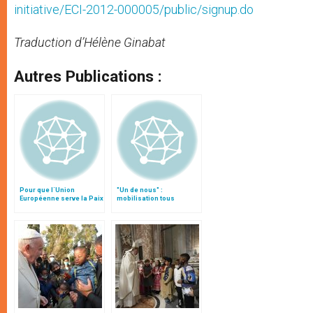
initiative/ECI-2012-000005/public/signup.do
Traduction d’Hélène Ginabat
Autres Publications :
Pour que l´Union
"Un de nous" :
Européenne serve la Paix
mobilisation tous
azimuts d'ici le 31
octobre