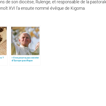
ns de son diocèse, Rulenge, et responsable de la pastoral
Benoît XVI l’a ensuite nommé évêque de Kigoma.
es ?
« Il ne pourra pas exister
d’Europe pacifique
sans… »: l’Ukraine, dans
la vision de Jean-Paul II