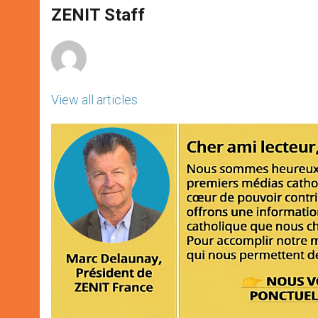
A
n
o
e
p
g
o
r
ZENIT Staff
p
e
k
r
View all articles