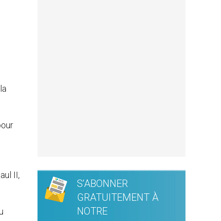
la
pour
ul II,
S'ABONNER
GRATUITEMENT À
NOTRE
u