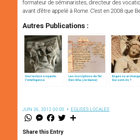
formateur de séminaristes, directeur des vocatio
avant d’être appelé à Rome. C’est en 2008 que 
Autres Publications :
Une lecture croyante :
Les inscriptions de Tal
Anges ou archang
l’intelligence
Deir Alla (Jordanie)
Qui sont-ils ?
typologique des deux
Testaments
JUIN 26, 2012 00:00
EGLISES LOCALES
W
M
F
T
S
h
e
a
w
h
a
s
c
i
a
t
s
e
t
r
Share this Entry
s
e
b
t
e