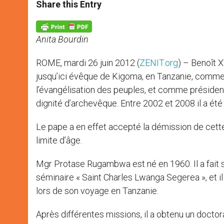
t
s
e
t
r
Share this Entry
s
e
b
t
e
A
n
o
e
p
g
o
r
p
e
k
Anita Bourdin
r
ROME, mardi 26 juin 2012 (
ZENIT.org
) – Benoît 
jusqu’ici évêque de Kigoma, en Tanzanie, comme 
l’évangélisation des peuples, et comme président
dignité d’archevêque. Entre 2002 et 2008 il a été
Le pape a en effet accepté la démission de cett
limite d’âge.
Mgr Protase Rugambwa est né en 1960. Il a fait s
séminaire « Saint Charles Lwanga Segerea », et il
lors de son voyage en Tanzanie.
Après différentes missions, il a obtenu un doctor