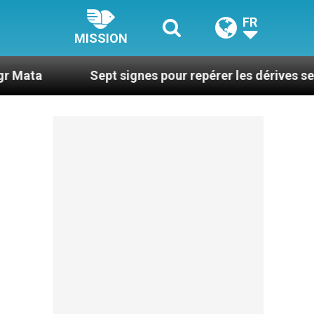
FR
MISSION
Sept signes pour repérer les dérives sectaires du c