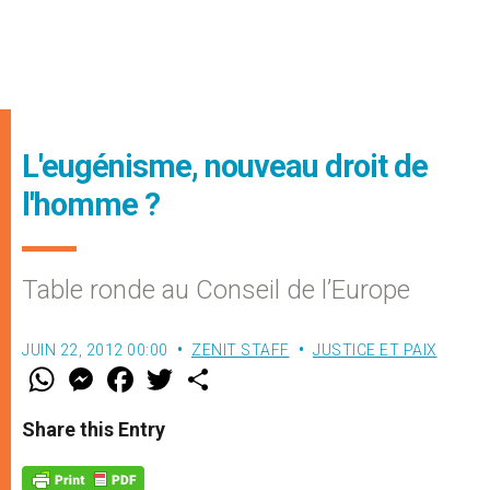
L'eugénisme, nouveau droit de
l'homme ?
Table ronde au Conseil de l’Europe
JUIN 22, 2012 00:00
ZENIT STAFF
JUSTICE ET PAIX
W
M
F
T
S
h
e
a
w
h
a
s
c
i
a
t
s
e
t
r
Share this Entry
s
e
b
t
e
A
n
o
e
p
g
o
r