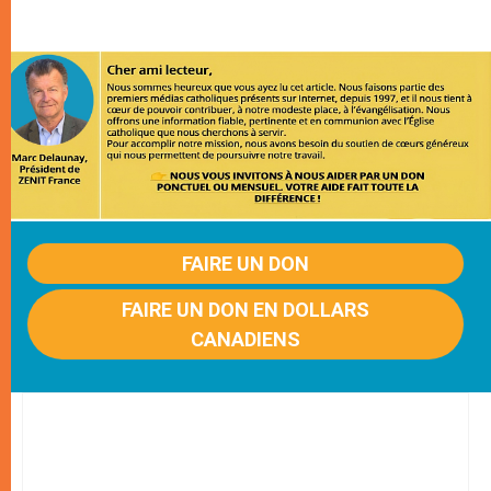
FAIRE UN DON
FAIRE UN DON EN DOLLARS
CANADIENS