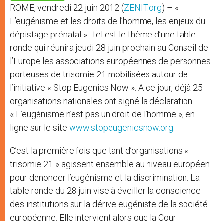
p
e
k
ROME, vendredi 22 juin 2012 (
ZENIT.org
) – «
r
L’eugénisme et les droits de l’homme, les enjeux du
dépistage prénatal » : tel est le thème d’une table
ronde qui réunira jeudi 28 juin prochain au Conseil de
l’Europe les associations européennes de personnes
porteuses de trisomie 21 mobilisées autour de
l’initiative « Stop Eugenics Now ». A ce jour, déjà 25
organisations nationales ont signé la déclaration
« L’eugénisme n’est pas un droit de l’homme », en
ligne sur le site
www.stopeugenicsnow.org
.
C’est la première fois que tant d’organisations «
trisomie 21 » agissent ensemble au niveau européen
pour dénoncer l’eugénisme et la discrimination. La
table ronde du 28 juin vise à éveiller la conscience
des institutions sur la dérive eugéniste de la société
européenne. Elle intervient alors que la Cour