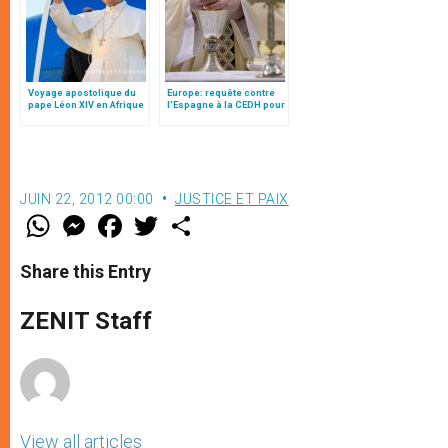
Voyage apostolique du
Europe: requête contre
pape Léon XIV en Afrique
l’Espagne à la CEDH pour
l’ « affaire des hosties »,
par Nicolas Bauer
JUIN 22, 2012 00:00
JUSTICE ET PAIX
W
M
F
T
S
h
e
a
w
h
a
s
c
i
a
t
s
e
t
r
Share this Entry
s
e
b
t
e
A
n
o
e
p
g
o
r
ZENIT Staff
p
e
k
r
View all articles