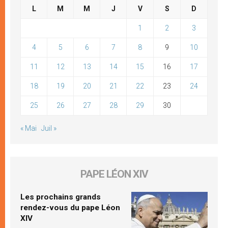
L
M
M
J
V
S
D
1
2
3
4
5
6
7
8
9
10
11
12
13
14
15
16
17
18
19
20
21
22
23
24
25
26
27
28
29
30
« Mai
Juil »
PAPE LÉON XIV
Les prochains grands
rendez-vous du pape Léon
XIV