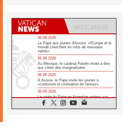
06.08.2026
Le Pape aux jeunes d'Assise: «l'Europe et le
monde cherchent en vous de nouveaux
saints»
06.08.2026
Au Mexique, le cardinal Parolin invite à être
aux côtés des marginalisées
06.08.2026
À Assise, le Pape invite les jeunes à
«construire la civilisation de l'amour»
05.08.2026
La visite du Pape en Argentine portera «un
message de paix et de dignité humaine»
05.08.2026
«La visite du Pape en Uruguay renforcera
l'espérance» affirme Mgr Tróccoli
05.08.2026