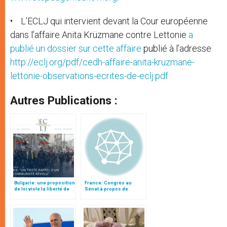
• L’ECLJ qui intervient devant la Cour européenne
dans l’affaire Anita Krüzmane contre Lettonie
a
publié un dossier sur cette affaire
publié à l’adresse
http://eclj.org/pdf/cedh-affaire-anita-kruzmane-
lettonie-observations-ecrites-de-eclj.pdf
Autres Publications :
Bulgarie: une proposition
France: Congrès au
de loi viole la liberté de
Sénat à propos de
religion des chrétiens,
"l'eugénisme"
par N. Bauer