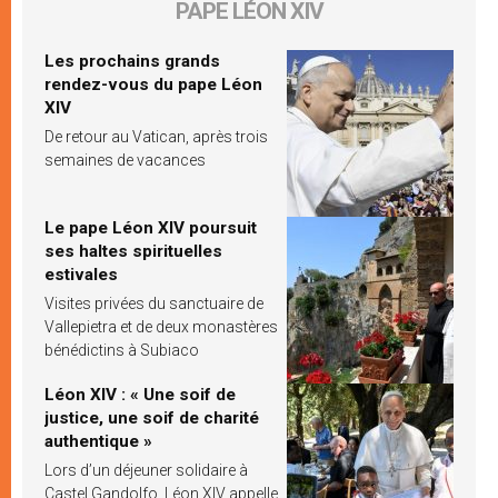
PAPE LÉON XIV
Les prochains grands
rendez-vous du pape Léon
XIV
De retour au Vatican, après trois
semaines de vacances
Le pape Léon XIV poursuit
ses haltes spirituelles
estivales
Visites privées du sanctuaire de
Vallepietra et de deux monastères
bénédictins à Subiaco
Léon XIV : « Une soif de
justice, une soif de charité
authentique »
Lors d’un déjeuner solidaire à
Castel Gandolfo, Léon XIV appelle