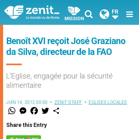
FR
MISSION
Benoît XVI reçoit José Graziano
da Silva, directeur de la FAO
L’Eglise, engagée pour la sécurité
alimentaire
JUIN 14, 2012 00:00
ZENIT STAFF
EGLISES LOCALES
W
M
F
T
S
h
e
a
w
h
a
s
c
i
a
t
s
e
t
r
Share this Entry
s
e
b
t
e
A
n
o
e
p
g
o
r