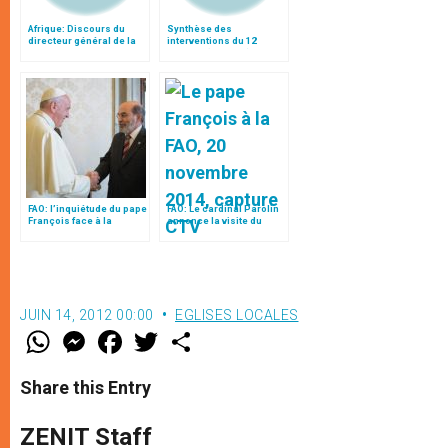
Afrique: Discours du
Synthèse des
directeur général de la
interventions du 12
FAO au Vatican
octobre (ap-midi)
FAO: l’inquiétude du pape
FAO: Le cardinal Parolin
François face à la
annonce la visite du
«bureaucratie»
pape le 16 octobre 2017
internationale
JUIN 14, 2012 00:00
EGLISES LOCALES
W
M
F
T
S
h
e
a
w
h
a
s
c
i
a
t
s
e
t
r
Share this Entry
s
e
b
t
e
A
n
o
e
p
g
o
r
ZENIT Staff
p
e
k