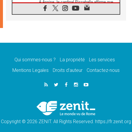
À Assise, le cardinal Pizzaballa affirme que
«les chrétiens veulent la paix»
06.08.2026
Au Mexique, le cardinal Parolin invite à être
aux côtés des marginalisées
06.08.2026
À Assise, le Pape invite les jeunes à
«construire la civilisation de l'amour»
05.08.2026
La visite du Pape en Argentine portera «un
message de paix et de dignité humaine»
Qui sommes-nous ?
La propriété
Les services
05.08.2026
Mentions Legales
Droits d’auteur
Contactez-nous
«La visite du Pape en Uruguay renforcera
l'espérance» affirme Mgr Tróccoli
05.08.2026
Le nonce en Ukraine: «Il est inquiétant
d'entendre ceux qui bénissent la guerre»
05.08.2026
Léon XIV au Pérou, une lueur d'espoir pour
un peuple en quête de paix
Copyright © 2026 ZENIT. All Rights Reserved. https://fr.zenit.org