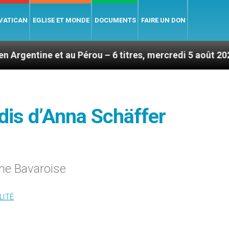
 VATICAN
EGLISE ET MONDE
DOCUMENTS
FAIRE UN DON
au Pérou – 6 titres, mercredi 5 août 2026
Homma
adis d’Anna Schäffer
une Bavaroise
LITÉ