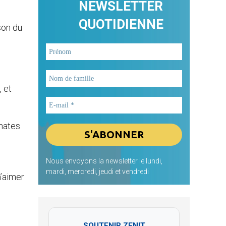
NEWSLETTER
QUOTIDIENNE
son du
, et
gmates
Nous envoyons la newsletter le lundi,
mardi, mercredi, jeudi et vendredi
m’aimer
SOUTENIR ZENIT