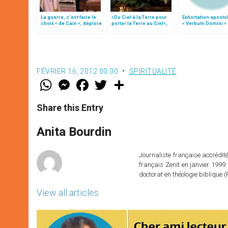
La guerre, c’est faire le
«Du Ciel à la Terre pour
Exhortation aposto
choix « de Caïn », déplore
porter la Terre au Ciel»,
« Verbum Domini »
le pape François
par Mgr Francesco Follo
FÉVRIER 16, 2012 00:00
SPIRITUALITÉ
W
M
F
T
S
h
e
a
w
h
a
s
c
i
a
t
s
e
t
r
Share this Entry
s
e
b
t
e
A
n
o
e
p
g
o
r
Anita Bourdin
p
e
k
r
Journaliste française accréditée
français Zenit en janvier 1999.
doctorat en théologie bibliqu
View all articles