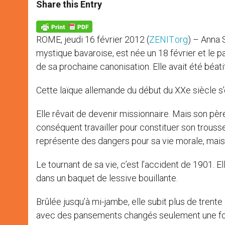
t
s
e
t
r
Share this Entry
s
e
b
t
e
A
n
o
e
p
g
o
r
p
e
k
ROME, jeudi 16 février 2012 (
ZENIT.org
) – Anna 
r
mystique bavaroise, est née un 18 février et le p
de sa prochaine canonisation. Elle avait été béati
Cette laïque allemande du début du XXe siècle s’
Elle rêvait de devenir missionnaire. Mais son père
conséquent travailler pour constituer son trousse
représente des dangers pour sa vie morale, mais l
Le tournant de sa vie, c’est l’accident de 1901. E
dans un baquet de lessive bouillante.
Brûlée jusqu’à mi-jambe, elle subit plus de trente
avec des pansements changés seulement une fois 