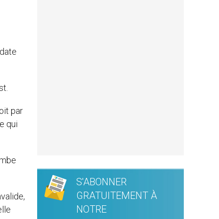
 date
st.
oit par
e qui
tombe
S'ABONNER
GRATUITEMENT À
valide,
NOTRE
lle