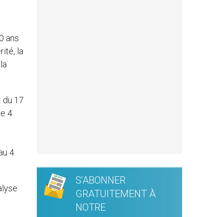
0 ans
ité, la
la
t
du 17
le 4
au 4
S'ABONNER
alyse
GRATUITEMENT À
NOTRE