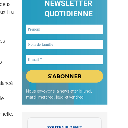
NEWSLETTER
à deux
eux Fra
QUOTIDIENNE
des
o
relancé
Nous envoyons la newsletter le lundi,
mardi, mercredi, jeudi et vendredi
le
nelle,
SOUTENIR ZENIT