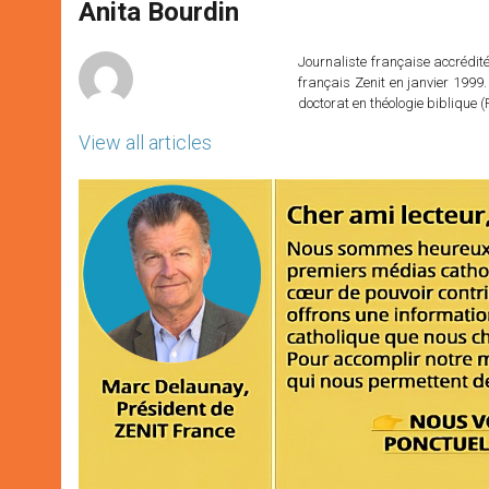
p
g
o
r
Anita Bourdin
p
e
k
r
Journaliste française accréditée
français Zenit en janvier 1999.
doctorat en théologie bibliqu
View all articles