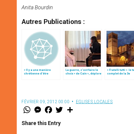
Anita Bourdin
Autres Publications :
« Il y a une manière
La guerre, c’est faire le
« Fratelli tutti »: le 
chrétienne d’être
choix « de Caïn », déplore
complet de la 3e
artiste »
le pape François
encyclique du pap
François
FÉVRIER 09, 2012 00:00
EGLISES LOCALES
W
M
F
T
S
h
e
a
w
h
a
s
c
i
a
t
s
e
t
r
Share this Entry
s
e
b
t
e
A
n
o
e