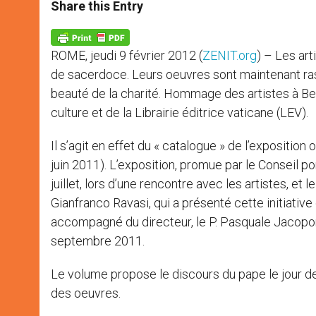
t
s
e
t
r
Share this Entry
s
e
b
t
e
A
n
o
e
p
g
o
r
p
e
k
ROME, jeudi 9 février 2012 (
ZENIT.org
) – Les ar
r
de sacerdoce. Leurs oeuvres sont maintenant rass
beauté de la charité. Hommage des artistes à Ben
culture et de la Librairie éditrice vaticane (LEV).
Il s’agit en effet du « catalogue » de l’exposition 
juin 2011). L’exposition, promue par le Conseil po
juillet, lors d’une rencontre avec les artistes, et l
Gianfranco Ravasi, qui a présenté cette initiativ
accompagné du directeur, le P. Pasquale Jacopone.
septembre 2011.
Le volume propose le discours du pape le jour de
des oeuvres.