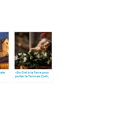
texte
«Du Ciel à la Terre pour
porter la Terre au Ciel»,
e
par Mgr Francesco Follo