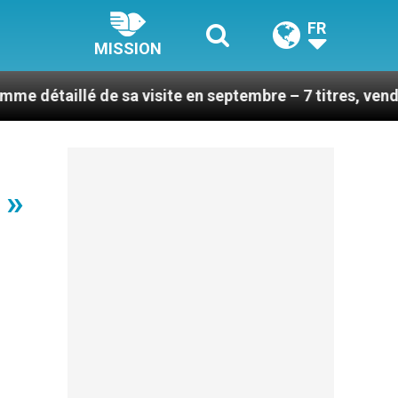
FR
MISSION
lé de sa visite en septembre – 7 titres, vendredi 7 aoû
 »