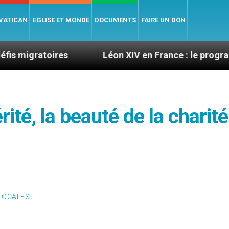
 VATICAN
EGLISE ET MONDE
DOCUMENTS
FAIRE UN DON
toires
Léon XIV en France : le programme détail
rité, la beauté de la charité
 LOCALES