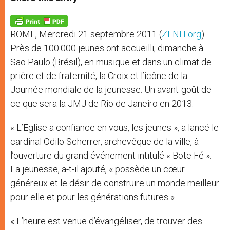
s
e
b
t
e
A
n
o
e
p
g
o
r
p
e
k
ROME, Mercredi 21 septembre 2011 (
ZENIT.org
) –
r
Près de 100.000 jeunes ont accueilli, dimanche à
Sao Paulo (Brésil), en musique et dans un climat de
prière et de fraternité, la Croix et l’icône de la
Journée mondiale de la jeunesse. Un avant-goût de
ce que sera la JMJ de Rio de Janeiro en 2013.
« L’Eglise a confiance en vous, les jeunes », a lancé le
cardinal Odilo Scherrer, archevêque de la ville, à
l’ouverture du grand événement intitulé « Bote Fé ».
La jeunesse, a-t-il ajouté, « possède un cœur
généreux et le désir de construire un monde meilleur
pour elle et pour les générations futures ».
« L’heure est venue d’évangéliser, de trouver des