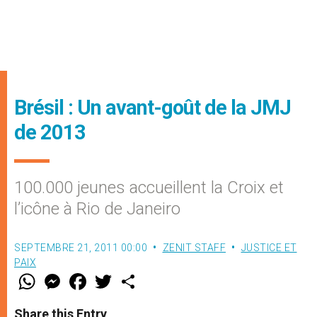
Brésil : Un avant-goût de la JMJ
de 2013
100.000 jeunes accueillent la Croix et
l’icône à Rio de Janeiro
SEPTEMBRE 21, 2011 00:00
ZENIT STAFF
JUSTICE ET
PAIX
W
M
F
T
S
h
e
a
w
h
a
s
c
i
a
t
s
e
t
r
Share this Entry