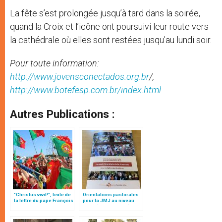
La fête s’est prolongée jusqu’à tard dans la soirée,
quand la Croix et l’icône ont poursuivi leur route vers
la cathédrale où elles sont restées jusqu’au lundi soir.
Pour toute information:
http://www.jovensconectados.org.br
/,
http://www.botefesp.com.br/index.html
Autres Publications :
"Christus vivit!", texte de
Orientations pastorales
la lettre du pape François
pour la JMJ au niveau
aux jeunes du monde
local (texte intégral)