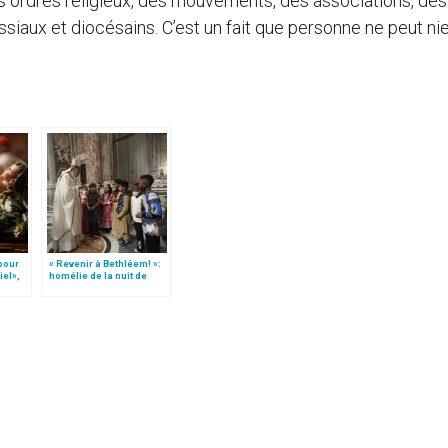
 des ordres religieux, des mouvements, des associations, des
ux et diocésains. C’est un fait que personne ne peut nie
 pour
« Revenir à Bethléem! »:
iel»,
homélie de la nuit de
Follo
Noël (texte complet)