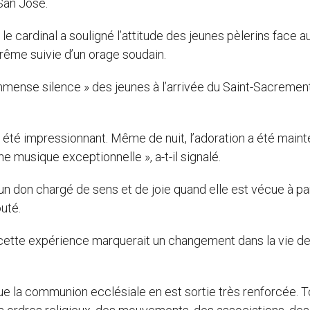
 San José.
e cardinal a souligné l’attitude des jeunes pèlerins face a
trême suivie d’un orage soudain.
« immense silence » des jeunes à l’arrivée du Saint-Sacremen
 a été impressionnant. Même de nuit, l’adoration a été main
e musique exceptionnelle », a-t-il signalé.
un don chargé de sens et de joie quand elle est vécue à par
outé.
 « cette expérience marquerait un changement dans la vie de
t que la communion ecclésiale en est sortie très renforcée. 