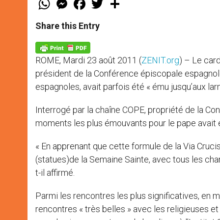
h
e
a
w
h
a
s
c
i
a
t
s
e
t
r
Share this Entry
s
e
b
t
e
A
n
o
e
p
g
o
r
p
e
k
ROME, Mardi 23 août 2011 (
ZENIT.org
) – Le car
r
président de la Conférence épiscopale espagnol
espagnoles, avait parfois été « ému jusqu’aux lar
Interrogé par la chaîne COPE, propriété de la Con
moments les plus émouvants pour le pape avait é
« En apprenant que cette formule de la Via Crucis
(statues)de la Semaine Sainte, avec tous les chant
t-il affirmé.
Parmi les rencontres les plus significatives, en
rencontres « très belles » avec les religieuses et 