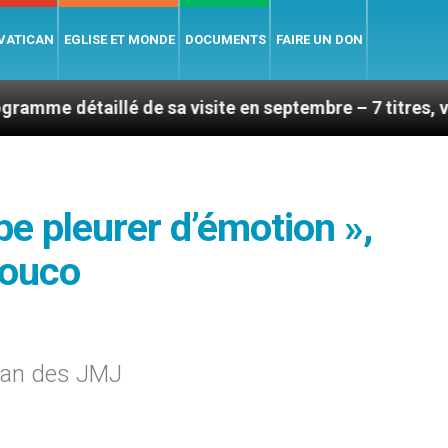
 VATICAN
EGLISE ET MONDE
DOCUMENTS
FAIRE UN DON
lé de sa visite en septembre – 7 titres, vendredi 7 aoû
pe pleurer d’émotion »,
Rouco
ilan des JMJ