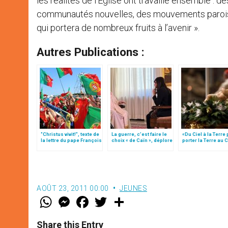
les réalités de l’Eglise ont travaillé ensemble :
communautés nouvelles, des mouvements paroissia
qui portera de nombreux fruits à l’avenir ».
Autres Publications :
"Christus vivit!", texte de
La guerre, c’est faire le
«Du Ciel à la Terre
la lettre du pape François
choix « de Caïn », déplore
porter la Terre au C
aux jeunes du monde
le pape François
par Mgr Francesco 
AOÛT 23, 2011 00:00
JEUNES
W
M
F
T
S
h
e
a
w
h
a
s
c
i
a
t
s
e
t
r
Share this Entry