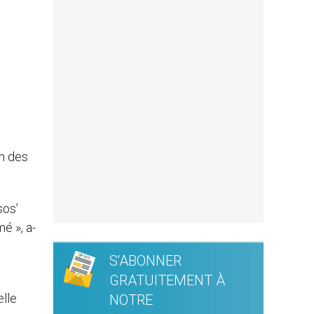
un des
sos’
é », a-
S'ABONNER
GRATUITEMENT À
elle
NOTRE