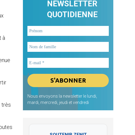
NEWSLETTER
QUOTIDIENNE
ux
t à
tenue
tir
Nous envoyons la newsletter le lundi,
mardi, mercredi, jeudi et vendredi
 très
Toutes
SOUTENIR ZENIT