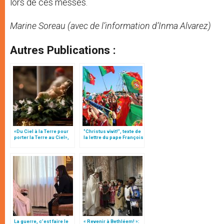
lors de ces messes.
Marine Soreau (avec de l’information d’Inma Alvarez)
Autres Publications :
«Du Ciel à la Terre pour
"Christus vivit!", texte de
porter la Terre au Ciel»,
la lettre du pape François
par Mgr Francesco Follo
aux jeunes du monde
La guerre, c’est faire le
« Revenir à Bethléem! »: