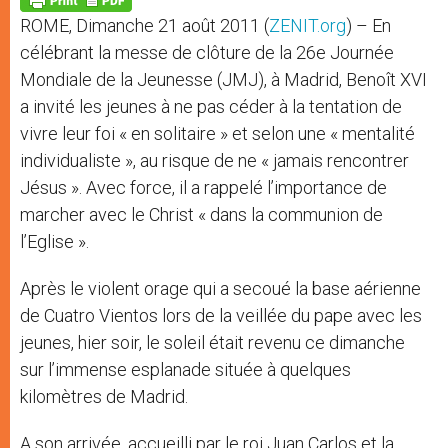
p
e
k
ROME, Dimanche 21 août 2011 (
ZENIT.org
) – En
r
célébrant la messe de clôture de la 26e Journée
Mondiale de la Jeunesse (JMJ), à Madrid, Benoît XVI
a invité les jeunes à ne pas céder à la tentation de
vivre leur foi « en solitaire » et selon une « mentalité
individualiste », au risque de ne « jamais rencontrer
Jésus ». Avec force, il a rappelé l’importance de
marcher avec le Christ « dans la communion de
l’Eglise ».
Après le violent orage qui a secoué la base aérienne
de Cuatro Vientos lors de la veillée du pape avec les
jeunes, hier soir, le soleil était revenu ce dimanche
sur l’immense esplanade située à quelques
kilomètres de Madrid.
A son arrivée, accueilli par le roi Juan Carlos et la