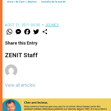
choix « de Caïn », déplore
homélie de la nuit de
le pape François
Noël (texte complet)
AOÛT 21, 2011 00:00
JEUNES
W
M
F
T
S
h
e
a
w
h
a
s
c
i
a
t
s
e
t
r
Share this Entry
s
e
b
t
e
A
n
o
e
p
g
o
r
ZENIT Staff
p
e
k
r
View all articles