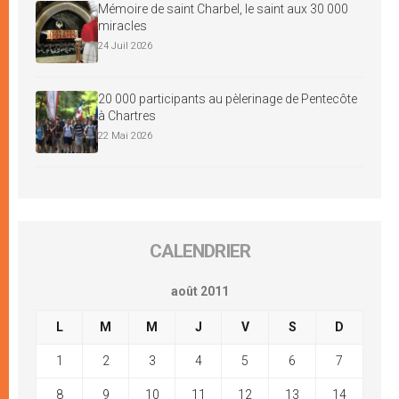
Mémoire de saint Charbel, le saint aux 30 000
miracles
24 Juil 2026
20 000 participants au pèlerinage de Pentecôte
à Chartres
22 Mai 2026
CALENDRIER
août 2011
L
M
M
J
V
S
D
1
2
3
4
5
6
7
8
9
10
11
12
13
14