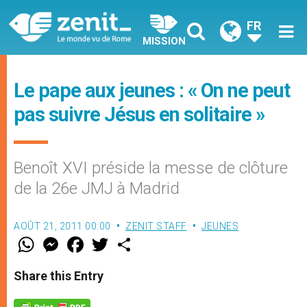
FR
MISSION
Le pape aux jeunes : « On ne peut
pas suivre Jésus en solitaire »
Benoît XVI préside la messe de clôture
de la 26e JMJ à Madrid
AOÛT 21, 2011 00:00
ZENIT STAFF
JEUNES
W
M
F
T
S
h
e
a
w
h
a
s
c
i
a
t
s
e
t
r
Share this Entry
s
e
b
t
e
A
n
o
e
p
g
o
r