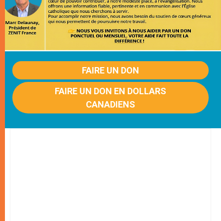
FAIRE UN DON
FAIRE UN DON EN DOLLARS
CANADIENS