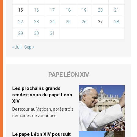
15
16
17
18
19
20
21
22
23
24
25
26
27
28
29
30
31
« Juil
Sep »
PAPE LÉON XIV
Les prochains grands
rendez-vous du pape Léon
XIV
De retour au Vatican, après trois
semaines de vacances
Le pape Léon XIV poursuit