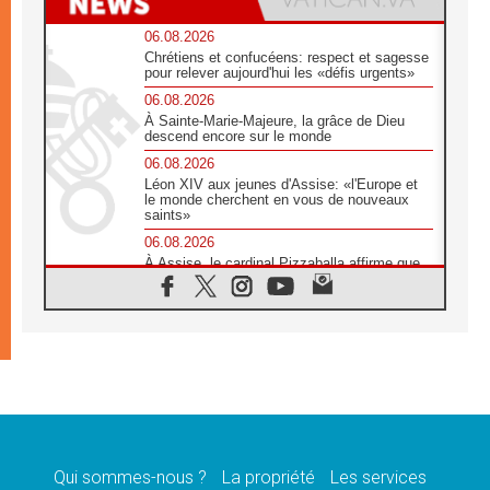
06.08.2026
Chrétiens et confucéens: respect et sagesse
pour relever aujourd'hui les «défis urgents»
06.08.2026
À Sainte-Marie-Majeure, la grâce de Dieu
descend encore sur le monde
06.08.2026
Léon XIV aux jeunes d'Assise: «l'Europe et
le monde cherchent en vous de nouveaux
saints»
06.08.2026
À Assise, le cardinal Pizzaballa affirme que
«les chrétiens veulent la paix»
06.08.2026
Au Mexique, le cardinal Parolin invite à être
aux côtés des marginalisées
06.08.2026
À Assise, le Pape invite les jeunes à
«construire la civilisation de l'amour»
05.08.2026
La visite du Pape en Argentine portera «un
message de paix et de dignité humaine»
Qui sommes-nous ?
La propriété
Les services