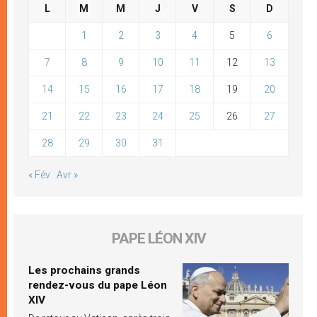
L
M
M
J
V
S
D
1
2
3
4
5
6
7
8
9
10
11
12
13
14
15
16
17
18
19
20
21
22
23
24
25
26
27
28
29
30
31
« Fév
Avr »
PAPE LÉON XIV
Les prochains grands
rendez-vous du pape Léon
XIV