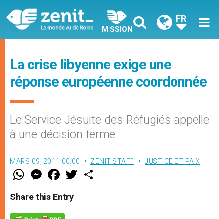
FR
MISSION
La crise libyenne exige une
réponse européenne coordonnée
Le Service Jésuite des Réfugiés appelle
à une décision ferme
MARS 09, 2011 00:00
ZENIT STAFF
JUSTICE ET PAIX
W
M
F
T
S
h
e
a
w
h
a
s
c
i
a
t
s
e
t
r
Share this Entry
s
e
b
t
e
A
n
o
e
p
g
o
r