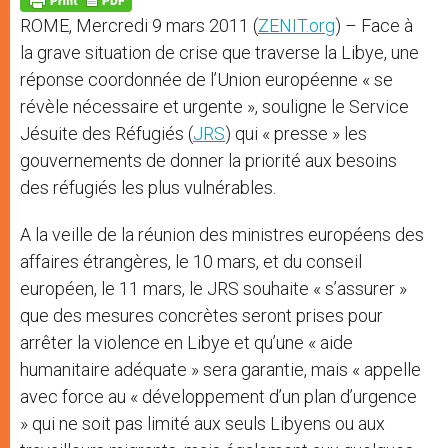
p
e
k
ROME, Mercredi 9 mars 2011 (
ZENIT.org
) – Face à
r
la grave situation de crise que traverse la Libye, une
réponse coordonnée de l’Union européenne « se
révèle nécessaire et urgente », souligne le Service
Jésuite des Réfugiés (
JRS
) qui « presse » les
gouvernements de donner la priorité aux besoins
des réfugiés les plus vulnérables.
A la veille de la réunion des ministres européens des
affaires étrangères, le 10 mars, et du conseil
européen, le 11 mars, le JRS souhaite « s’assurer »
que des mesures concrètes seront prises pour
arrêter la violence en Libye et qu’une « aide
humanitaire adéquate » sera garantie, mais « appelle
avec force au « développement d’un plan d’urgence
» qui ne soit pas limité aux seuls Libyens ou aux