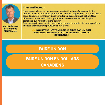
FAIRE UN DON
FAIRE UN DON EN DOLLARS
CANADIENS