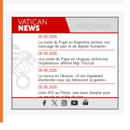
05.08.2026
La visite du Pape en Argentine portera «un
message de paix et de dignité humaine»
05.08.2026
«La visite du Pape en Uruguay renforcera
l'espérance» affirme Mgr Tróccoli
05.08.2026
Le nonce en Ukraine: «Il est inquiétant
d'entendre ceux qui bénissent la guerre»
05.08.2026
Léon XIV au Pérou, une lueur d'espoir pour
un peuple en quête de paix
05.08.2026
SCEAM: L'Église en Afrique vers
l'Assemblée ecclésiale de 2028 depuis
Addis-Abeba
05.08.2026