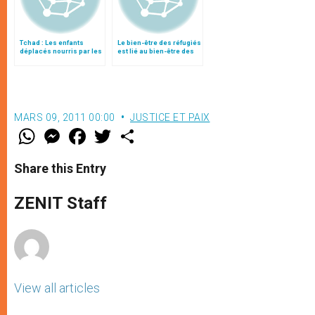
Tchad : Les enfants
Le bien-être des réfugiés
déplacés nourris par les
est lié au bien-être des
jésuites
populations d’accueil
MARS 09, 2011 00:00
JUSTICE ET PAIX
W
M
F
T
S
h
e
a
w
h
a
s
c
i
a
t
s
e
t
r
Share this Entry
s
e
b
t
e
A
n
o
e
p
g
o
r
ZENIT Staff
p
e
k
r
View all articles