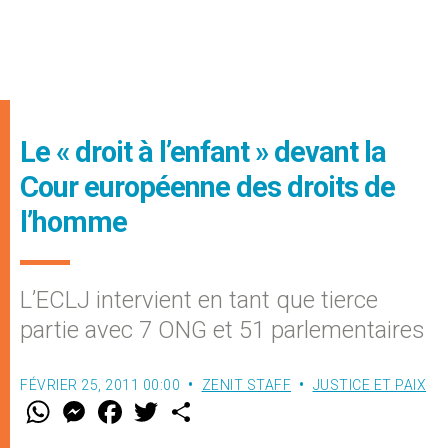
Le « droit à l’enfant » devant la
Cour européenne des droits de
l’homme
L’ECLJ intervient en tant que tierce
partie avec 7 ONG et 51 parlementaires
FÉVRIER 25, 2011 00:00
ZENIT STAFF
JUSTICE ET PAIX
W
M
F
T
S
h
e
a
w
h
a
s
c
i
a