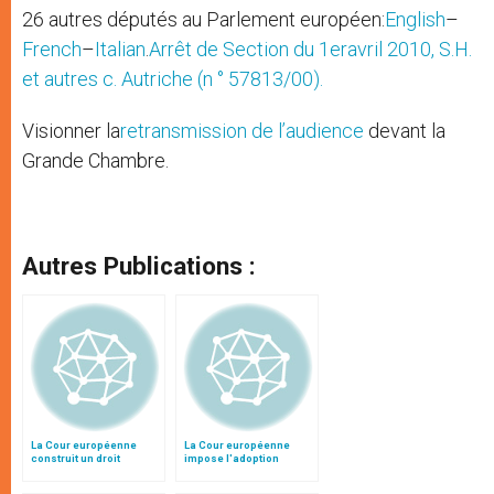
26 autres députés au Parlement européen:
English
–
French
–
Italian
.
Arrêt de Section du 1eravril 2010, S.H.
et autres c. Autriche (n ° 57813/00).
Visionner la
retransmission de l’audience
devant la
Grande Chambre.
Autres Publications :
La Cour européenne
La Cour européenne
construit un droit
impose l'adoption
individuel au suicide
homosexuelle
assisté