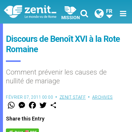
FR
MISSION
Discours de Benoît XVI à la Rote
Romaine
Comment prévenir les causes de
nullité de mariage
FÉVRIER 07, 2011 00:00
ZENIT STAFF
ARCHIVES
W
M
F
T
S
h
e
a
w
h
a
s
c
i
a
t
s
e
t
r
Share this Entry
s
e
b
t
e
A
n
o
e
p
g
o
r