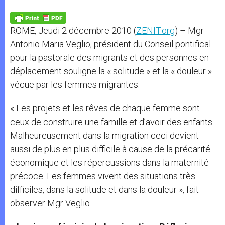
A
n
o
e
p
g
o
r
p
e
k
ROME, Jeudi 2 décembre 2010 (
ZENIT.org
) – Mgr
r
Antonio Maria Veglio, président du Conseil pontifical
pour la pastorale des migrants et des personnes en
déplacement souligne la « solitude » et la « douleur »
vécue par les femmes migrantes.
« Les projets et les rêves de chaque femme sont
ceux de construire une famille et d’avoir des enfants.
Malheureusement dans la migration ceci devient
aussi de plus en plus difficile à cause de la précarité
économique et les répercussions dans la maternité
précoce. Les femmes vivent des situations très
difficiles, dans la solitude et dans la douleur », fait
observer Mgr Veglio.