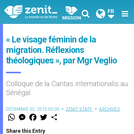
FR
MISSION
« Le visage féminin de la
migration. Réflexions
théologiques », par Mgr Veglio
Colloque de la Caritas internationalis au
Sénégal
DÉCEMBRE 02, 2010 00:00
ZENIT STAFF
ARCHIVES
W
M
F
T
S
h
e
a
w
h
a
s
c
i
a
t
s
e
t
r
Share this Entry
s
e
b
t
e