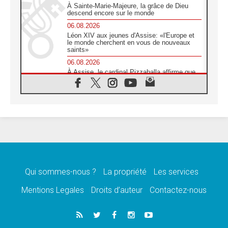
À Sainte-Marie-Majeure, la grâce de Dieu
descend encore sur le monde
06.08.2026
Léon XIV aux jeunes d'Assise: «l'Europe et
le monde cherchent en vous de nouveaux
saints»
06.08.2026
À Assise, le cardinal Pizzaballa affirme que
«les chrétiens veulent la paix»
06.08.2026
Au Mexique, le cardinal Parolin invite à être
aux côtés des marginalisées
06.08.2026
À Assise, le Pape invite les jeunes à
«construire la civilisation de l'amour»
05.08.2026
La visite du Pape en Argentine portera «un
message de paix et de dignité humaine»
Qui sommes-nous ?
La propriété
Les services
05.08.2026
Mentions Legales
Droits d’auteur
Contactez-nous
«La visite du Pape en Uruguay renforcera
l'espérance» affirme Mgr Tróccoli
05.08.2026
Le nonce en Ukraine: «Il est inquiétant
d'entendre ceux qui bénissent la guerre»