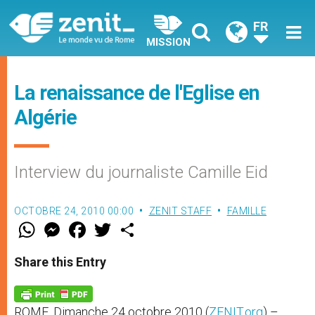
FR
MISSION
La renaissance de l'Eglise en
Algérie
Interview du journaliste Camille Eid
OCTOBRE 24, 2010 00:00
ZENIT STAFF
FAMILLE
W
M
F
T
S
h
e
a
w
h
a
s
c
i
a
t
s
e
t
r
Share this Entry
s
e
b
t
e
A
n
o
e
p
g
o
r
p
e
k
ROME, Dimanche 24 octobre 2010 (
ZENIT.org
) –
r