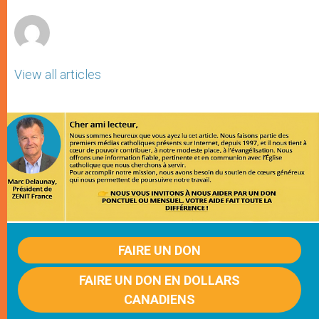
r
View all articles
FAIRE UN DON
FAIRE UN DON EN DOLLARS
CANADIENS