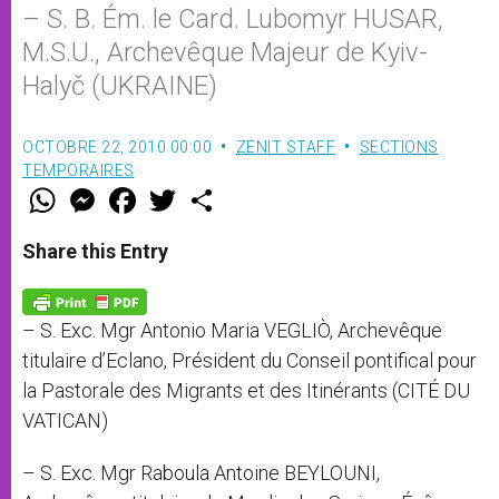
– S. B. Ém. le Card. Lubomyr HUSAR,
M.S.U., Archevêque Majeur de Kyiv-
Halyč (UKRAINE)
OCTOBRE 22, 2010 00:00
ZENIT STAFF
SECTIONS
TEMPORAIRES
W
M
F
T
S
h
e
a
w
h
a
s
c
i
a
t
s
e
t
r
Share this Entry
s
e
b
t
e
A
n
o
e
p
g
o
r
p
e
k
– S. Exc. Mgr Antonio Maria VEGLIÒ, Archevêque
r
titulaire d’Eclano, Président du Conseil pontifical pour
la Pastorale des Migrants et des Itinérants (CITÉ DU
VATICAN)
– S. Exc. Mgr Raboula Antoine BEYLOUNI,