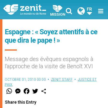
FR
MISSION
Espagne : « Soyez attentifs à ce
que dira le pape ! »
Message des évêques espagnols à
l’approche de la visite de Benoît XVI
OCTOBRE 01, 2010 00:00
ZENIT STAFF
JUSTICE ET
PAIX
W
M
F
T
S
h
e
a
w
h
a
s
c
i
a
t
s
e
t
r
Share this Entry
s
e
b
t
e