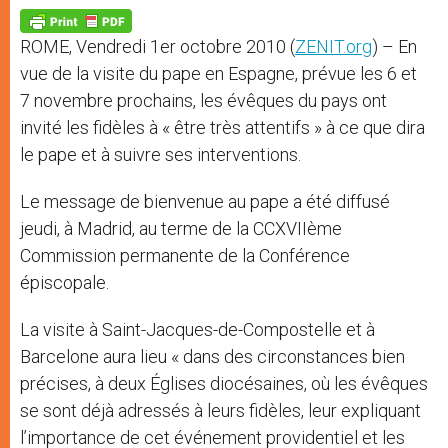
A
n
o
e
p
g
o
r
p
e
k
ROME, Vendredi 1er octobre 2010 (
ZENIT.org
) – En
r
vue de la visite du pape en Espagne, prévue les 6 et
7 novembre prochains, les évêques du pays ont
invité les fidèles à « être très attentifs » à ce que dira
le pape et à suivre ses interventions.
Le message de bienvenue au pape a été diffusé
jeudi, à Madrid, au terme de la CCXVIIème
Commission permanente de la Conférence
épiscopale.
La visite à Saint-Jacques-de-Compostelle et à
Barcelone aura lieu « dans des circonstances bien
précises, à deux Églises diocésaines, où les évêques
se sont déjà adressés à leurs fidèles, leur expliquant
l’importance de cet événement providentiel et les