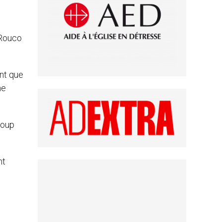
 Rouco
ant que
ne
coup
nt