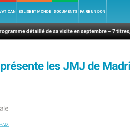
 VATICAN
EGLISE ET MONDE
DOCUMENTS
FAIRE UN DON
llé de sa visite en septembre – 7 titres, vendredi 7 a
 présente les JMJ de Madr
ale
PAIX