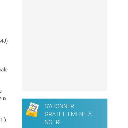
MJ),
iale
s
aux
S'ABONNER
GRATUITEMENT À
t à
NOTRE