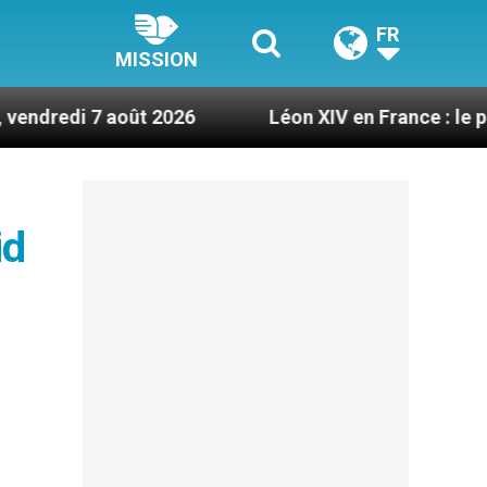
FR
MISSION
oût 2026
Léon XIV en France : le programme déta
id