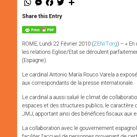
h
e
a
w
h
a
s
c
i
a
t
s
e
t
r
Share this Entry
s
e
b
t
e
A
n
o
e
p
g
o
r
p
e
k
r
ROME, Lundi 22 Février 2010 (
ZENIT.org
) – « En
les relations Eglise/Etat se déroulent parfaitemen
(Espagne).
Le cardinal Antonio María Rouco Varela a expos
aux correspondants de la presse internationale.
Le cardinal a aussi salué le climat de collaborati
espaces et des structures publics, le caractère 
JMJ, apportant ainsi des bénéfices fiscaux aux e
La collaboration avec le gouvernement espagnol s’
faciliter l’accueil de personnes provenant de cer