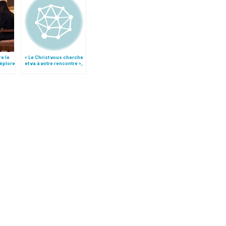
re le
« Le Christ vous cherche
déplore
et va à votre rencontre »,
déclare le card. Rouco