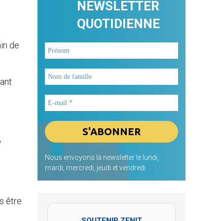
NEWSLETTER
QUOTIDIENNE
min de
tant
.
o
Nous envoyons la newsletter le lundi,
mardi, mercredi, jeudi et vendredi
s être
SOUTENIR ZENIT