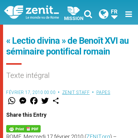
FR
MISSION
« Lectio divina » de Benoît XVI au
séminaire pontifical romain
Texte intégral
FÉVRIER 17, 2010 00:00
ZENIT STAFF
PAPES
W
M
F
T
S
h
e
a
w
h
a
s
c
i
a
t
s
e
t
r
Share this Entry
s
e
b
t
e
A
n
o
e
p
g
o
r
p
e
k
ROME, Mercredi 17 février 2010 (
ZENIT.org
) –
r