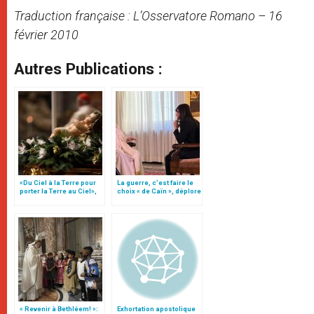
Traduction française : L’Osservatore Romano – 16
février 2010
Autres Publications :
«Du Ciel à la Terre pour
La guerre, c’est faire le
porter la Terre au Ciel»,
choix « de Caïn », déplore
par Mgr Francesco Follo
le pape François
« Revenir à Bethléem! »:
Exhortation apostolique