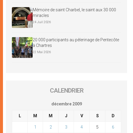
Mémoire de saint Charbel, le saint aux 30 000
miracles
24 Juil 2026
20 000 participants au pèlerinage de Pentecôte
à Chartres
22 Mai 2026
CALENDRIER
décembre 2009
L
M
M
J
V
S
D
1
2
3
4
5
6