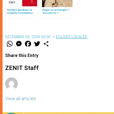
Veritatis gaudium, la
Anges ou archanges ?
nouvelle Constitution
Qui sont-ils ?
pour les études
ecclésiastiques
DÉCEMBRE 03, 2009 00:00
EGLISES LOCALES
W
M
F
T
S
h
e
a
w
h
a
s
c
i
a
t
s
e
t
r
Share this Entry
s
e
b
t
e
A
n
o
e
p
g
o
r
ZENIT Staff
p
e
k
r
View all articles