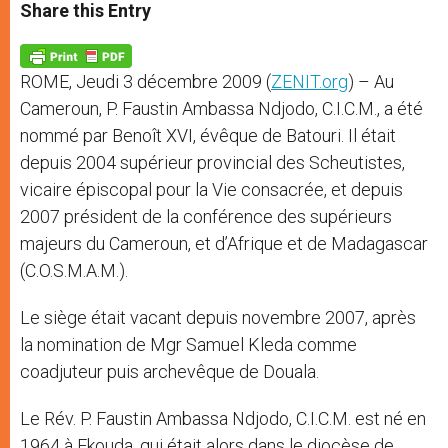
t
s
e
t
r
Share this Entry
s
e
b
t
e
A
n
o
e
p
g
o
r
p
e
k
ROME, Jeudi 3 décembre 2009 (
ZENIT.org
) – Au
r
Cameroun, P. Faustin Ambassa Ndjodo, C.I.C.M., a été
nommé par Benoît XVI, évêque de Batouri. Il était
depuis 2004 supérieur provincial des Scheutistes,
vicaire épiscopal pour la Vie consacrée, et depuis
2007 président de la conférence des supérieurs
majeurs du Cameroun, et d’Afrique et de Madagascar
(C.O.S.M.A.M.).
Le siège était vacant depuis novembre 2007, après
la nomination de Mgr Samuel Kleda comme
coadjuteur puis archevêque de Douala.
Le Rév. P. Faustin Ambassa Ndjodo, C.I.C.M. est né en
1964 à Ekouda, qui était alors dans le diocèse de