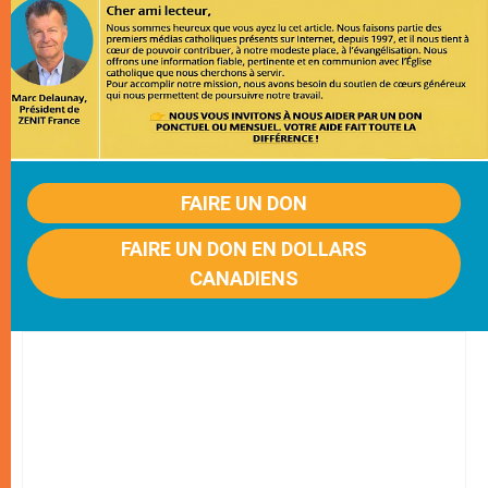
FAIRE UN DON
FAIRE UN DON EN DOLLARS
CANADIENS