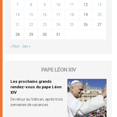
7
8
9
10
11
12
13
14
15
16
17
18
19
20
21
22
23
24
25
26
27
28
29
30
31
« Nov
Jan »
PAPE LÉON XIV
Les prochains grands
rendez-vous du pape Léon
XIV
De retour au Vatican, après trois
semaines de vacances