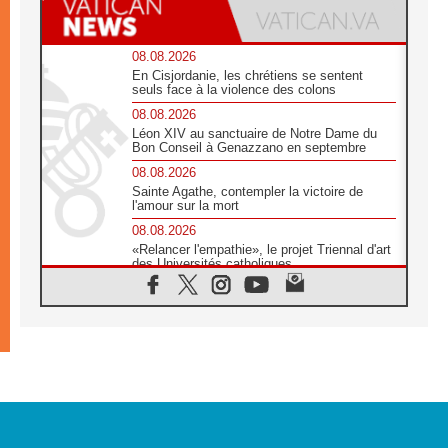
08.08.2026
En Cisjordanie, les chrétiens se sentent
seuls face à la violence des colons
08.08.2026
Léon XIV au sanctuaire de Notre Dame du
Bon Conseil à Genazzano en septembre
08.08.2026
Sainte Agathe, contempler la victoire de
l'amour sur la mort
08.08.2026
«Relancer l'empathie», le projet Triennal d'art
des Universités catholiques
08.08.2026
Signis 2026, donner la parole aux religieuses
catholiques
08.08.2026
Au Bangladesh, l'Église accompagne les
Dalits sur le chemin de la dignité
07.08.2026
Philippines: le vicariat apostolique de
Calapan devient un diocèse