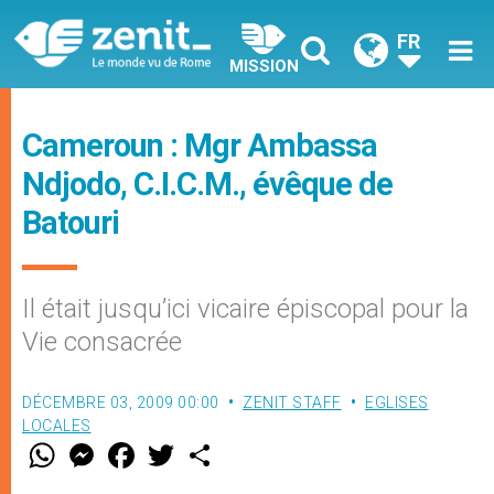
FR
MISSION
Cameroun : Mgr Ambassa
Ndjodo, C.I.C.M., évêque de
Batouri
Il était jusqu’ici vicaire épiscopal pour la
Vie consacrée
DÉCEMBRE 03, 2009 00:00
ZENIT STAFF
EGLISES
LOCALES
W
M
F
T
S
h
e
a
w
h
a
s
c
i
a