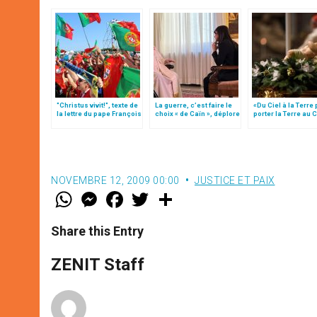
"Christus vivit!", texte de
La guerre, c’est faire le
«Du Ciel à la Terre
la lettre du pape François
choix « de Caïn », déplore
porter la Terre au C
aux jeunes du monde
le pape François
par Mgr Francesco 
NOVEMBRE 12, 2009 00:00
JUSTICE ET PAIX
W
M
F
T
S
h
e
a
w
h
a
s
c
i
a
t
s
e
t
r
Share this Entry
s
e
b
t
e
A
n
o
e
p
g
o
r
ZENIT Staff
p
e
k
r