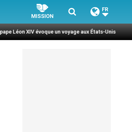
FR
MISSION
évoque un voyage aux États-Unis
Le pape Léon 