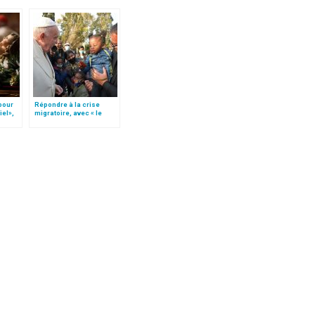
 pour
Répondre à la crise
iel»,
migratoire, avec « le
Follo
style de l’humanité »!
(texte complet)