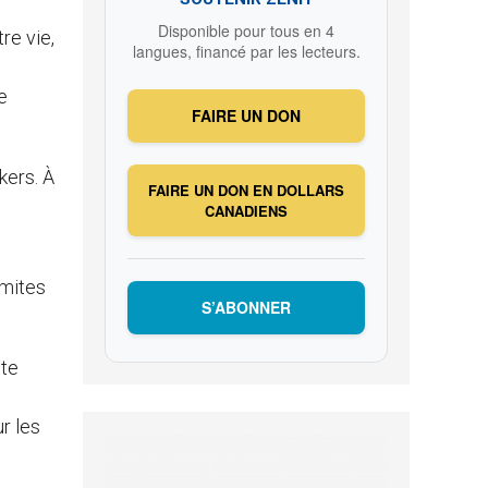
Disponible pour tous en 4
re vie,
langues, financé par les lecteurs.
e
FAIRE UN DON
kers. À
FAIRE UN DON EN DOLLARS
CANADIENS
imites
S’ABONNER
tte
r les