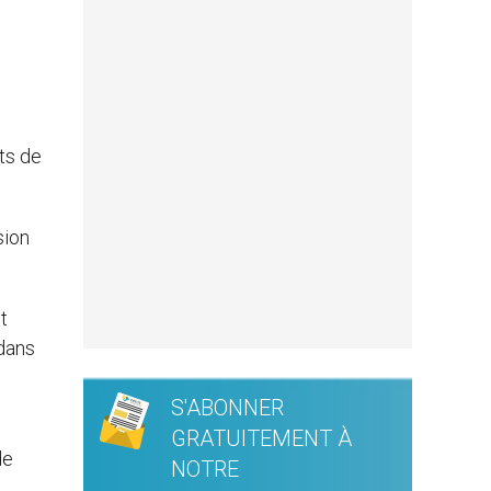
ts de
sion
t
 dans
S'ABONNER
GRATUITEMENT À
de
NOTRE