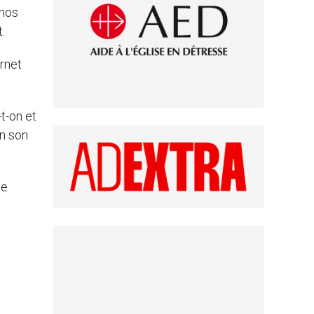
 nos
t.
ernet
t-on et
en son
le