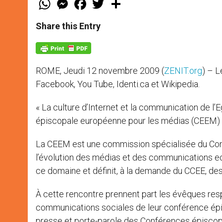
h
e
a
w
h
a
s
c
i
a
t
s
e
t
r
Share this Entry
s
e
b
t
e
A
n
o
e
p
g
o
r
p
e
k
r
ROME, Jeudi 12 novembre 2009 (
ZENIT.org
) – 
Facebook, You Tube, Identi.ca et Wikipedia.
« La culture d’Internet et la communication de l’
épiscopale européenne pour les médias (CEEM) q
La CEEM est une commission spécialisée du Cons
l’évolution des médias et des communications ec
ce domaine et définit, à la demande du CCEE, des
À cette rencontre prennent part les évêques re
communications sociales de leur conférence ép
presse et porte-parole des Conférences épiscopa