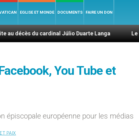
 VATICAN
EGLISE ET MONDE
DOCUMENTS
FAIRE UN DON
cardinal Júlio Duarte Langa
Le pape Léon XIV 
Facebook, You Tube et
n épiscopale européenne pour les médias
ET PAIX