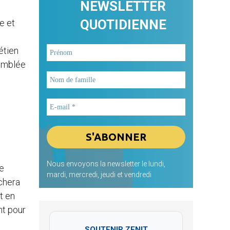
NEWSLETTER
QUOTIDIENNE
e et
étien
semblée
s
Nous envoyons la newsletter le lundi,
e
mardi, mercredi, jeudi et vendredi
nchera
t en
nt pour
SOUTENIR ZENIT