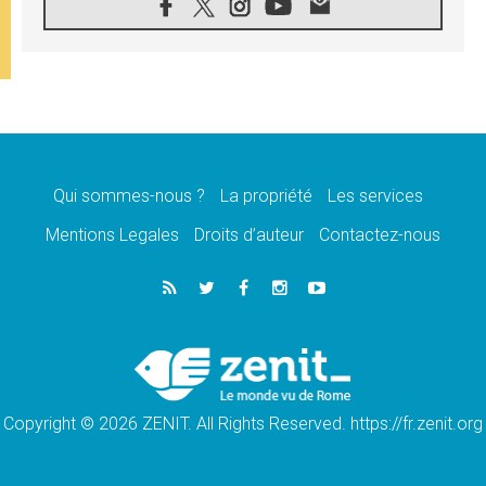
05.08.2026
SCEAM: L'Église en Afrique vers
l'Assemblée ecclésiale de 2028 depuis
Addis-Abeba
05.08.2026
Le Pape exprime ses condoléances suite au
décès du cardinal Júlio Langa
05.08.2026
Le Pape attendu en novembre en Uruguay,
en Argentine et au Pérou
Qui sommes-nous ?
La propriété
Les services
05.08.2026
Mentions Legales
Droits d’auteur
Contactez-nous
Audience générale: la prière est un acte
d'espérance
04.08.2026
Léon XIV invite les Chevaliers de Colomb à
être des «prophètes de l'harmonie»
04.08.2026
Au Nigéria, attaques d'église, meurtre et
enlèvements de religieux suscitent l'émotion
Copyright © 2026 ZENIT. All Rights Reserved. https://fr.zenit.org