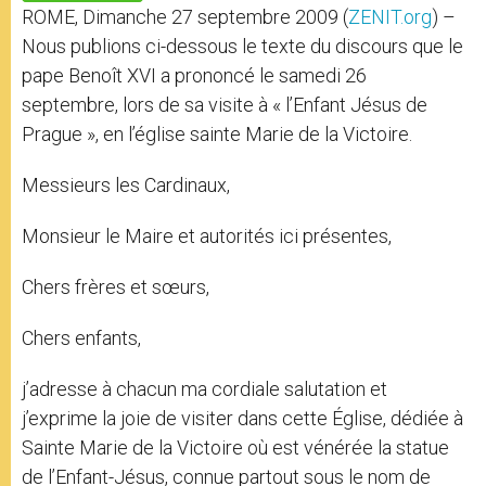
p
e
k
ROME, Dimanche 27 septembre 2009 (
ZENIT.org
) –
r
Nous publions ci-dessous le texte du discours que le
pape Benoît XVI a prononcé le samedi 26
septembre, lors de sa visite à « l’Enfant Jésus de
Prague », en l’église sainte Marie de la Victoire.
Messieurs les Cardinaux,
Monsieur le Maire et autorités ici présentes,
Chers frères et sœurs,
Chers enfants,
j’adresse à chacun ma cordiale salutation et
j’exprime la joie de visiter dans cette Église, dédiée à
Sainte Marie de la Victoire où est vénérée la statue
de l’Enfant-Jésus, connue partout sous le nom de