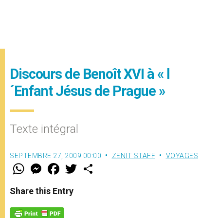
Discours de Benoît XVI à « l
´Enfant Jésus de Prague »
Texte intégral
SEPTEMBRE 27, 2009 00:00
ZENIT STAFF
VOYAGES
W
M
F
T
S
h
e
a
w
h
a
s
c
i
a
t
s
e
t
r
Share this Entry
s
e
b
t
e
A
n
o
e
p
g
o
r