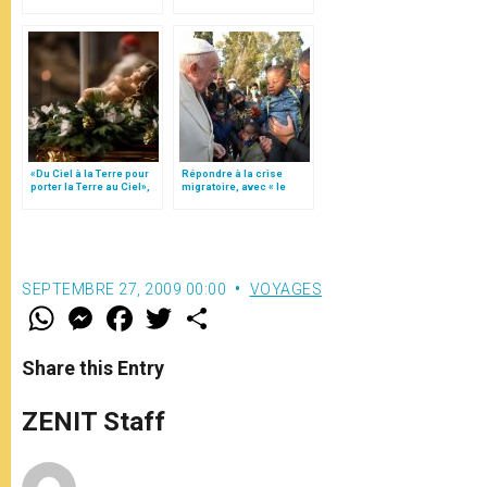
le pape François
aux jeunes du monde
«Du Ciel à la Terre pour
Répondre à la crise
porter la Terre au Ciel»,
migratoire, avec « le
par Mgr Francesco Follo
style de l’humanité »!
(texte complet)
SEPTEMBRE 27, 2009 00:00
VOYAGES
W
M
F
T
S
h
e
a
w
h
a
s
c
i
a
t
s
e
t
r
Share this Entry
s
e
b
t
e
A
n
o
e
p
g
o
r
ZENIT Staff
p
e
k
r