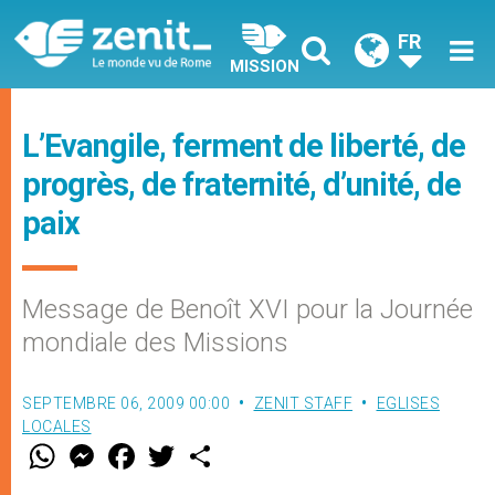
FR
MISSION
L’Evangile, ferment de liberté, de
progrès, de fraternité, d’unité, de
paix
Message de Benoît XVI pour la Journée
mondiale des Missions
SEPTEMBRE 06, 2009 00:00
ZENIT STAFF
EGLISES
LOCALES
W
M
F
T
S
h
e
a
w
h
a
s
c
i
a