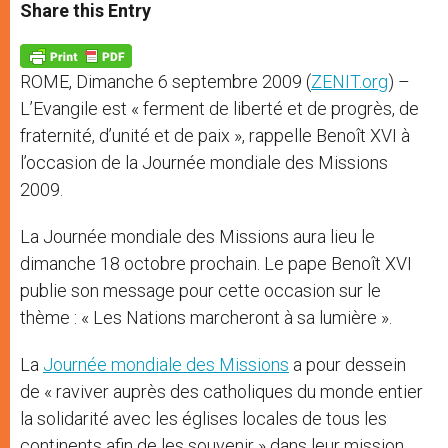
t
s
e
t
r
Share this Entry
s
e
b
t
e
A
n
o
e
p
g
o
r
p
e
k
ROME, Dimanche 6 septembre 2009 (
ZENIT.org
) –
r
L’Evangile est « ferment de liberté et de progrès, de
fraternité, d’unité et de paix », rappelle Benoît XVI à
l’occasion de la Journée mondiale des Missions
2009.
La Journée mondiale des Missions aura lieu le
dimanche 18 octobre prochain. Le pape Benoît XVI
publie son message pour cette occasion sur le
thème : « Les Nations marcheront à sa lumière ».
La
Journée mondiale des Missions
a pour dessein
de « raviver auprès des catholiques du monde entier
la solidarité avec les églises locales de tous les
continents afin de les souvenir » dans leur mission