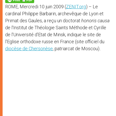
p
e
k
ROME, Mercredi 10 juin 2009 (
ZENIT.org
) – Le
r
cardinal Philippe Barbarin, archevêque de Lyon et
Primat des Gaules, a reçu un doctorat
honoris causa
de l’Institut de Théologie Saints Méthode et Cyrille
de l’Université d’Etat de Minsk, indique le site de
l’Eglise orthodoxe russe en France (site officiel du
diocèse de Chersonèse
, patriarcat de Moscou)..