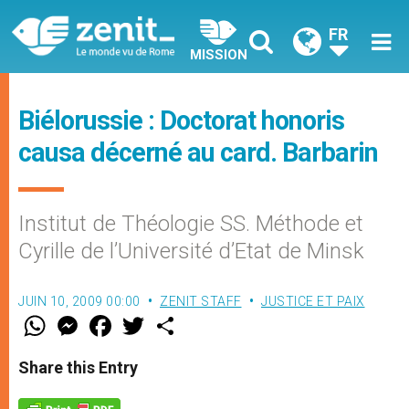
FR
MISSION
Biélorussie : Doctorat honoris
causa décerné au card. Barbarin
Institut de Théologie SS. Méthode et
Cyrille de l’Université d’Etat de Minsk
JUIN 10, 2009 00:00
ZENIT STAFF
JUSTICE ET PAIX
W
M
F
T
S
h
e
a
w
h
a
s
c
i
a
t
s
e
t
r
Share this Entry
s
e
b
t
e
A
n
o
e
p
g
o
r