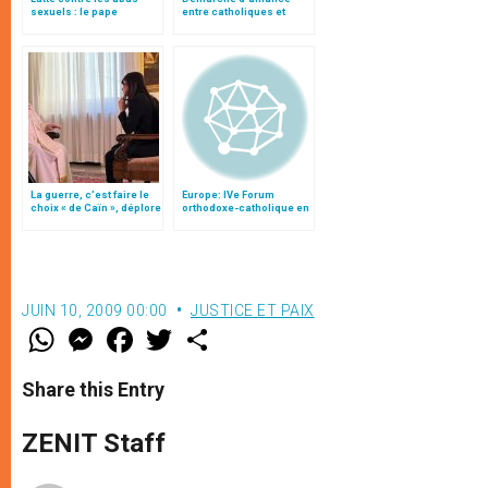
sexuels : le pape
entre catholiques et
promulgue de nouvelles
orthodoxes russes
normes pour tous les
diocèses du monde
La guerre, c’est faire le
Europe: IVe Forum
choix « de Caïn », déplore
orthodoxe-catholique en
le pape François
Biélorussie (2-6 juin)
JUIN 10, 2009 00:00
JUSTICE ET PAIX
W
M
F
T
S
h
e
a
w
h
a
s
c
i
a
t
s
e
t
r
Share this Entry
s
e
b
t
e
A
n
o
e
p
g
o
r
ZENIT Staff
p
e
k
r