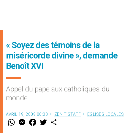
« Soyez des témoins de la
miséricorde divine », demande
Benoît XVI
Appel du pape aux catholiques du
monde
AVRIL 19, 2009 00:00
ZENIT STAFF
EGLISES LOCALES
W
M
F
T
S
h
e
a
w
h
a
s
c
i
a