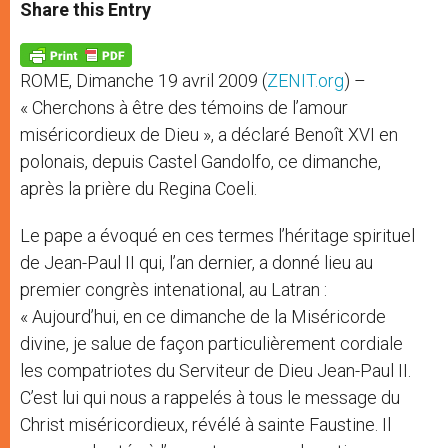
t
s
e
t
r
Share this Entry
s
e
b
t
e
A
n
o
e
p
g
o
r
p
e
k
ROME, Dimanche 19 avril 2009 (
ZENIT.org
) –
r
« Cherchons à être des témoins de l’amour
miséricordieux de Dieu », a déclaré Benoît XVI en
polonais, depuis Castel Gandolfo, ce dimanche,
après la prière du Regina Coeli.
Le pape a évoqué en ces termes l’héritage spirituel
de Jean-Paul II qui, l’an dernier, a donné lieu au
premier congrès intenational, au Latran :
« Aujourd’hui, en ce dimanche de la Miséricorde
divine, je salue de façon particulièrement cordiale
les compatriotes du Serviteur de Dieu Jean-Paul II.
C’est lui qui nous a rappelés à tous le message du
Christ miséricordieux, révélé à sainte Faustine. Il