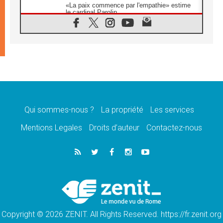
«La paix commence par l'empathie» estime
le cardinal Parolin
07.08.2026
En Colombie, «la paix ne s'achète pas avec
une signature»
07.08.2026
Le programme du voyage apostolique du
Pape en France dévoilé
07.08.2026
1ère Conférence continentale sur l'éducation
catholique en Afrique
Qui sommes-nous ?
La propriété
Les services
07.08.2026
Un logo symbolique pour la venue du Pape
Mentions Legales
Droits d’auteur
Contactez-nous
en France
07.08.2026
Cardinal Rossi: «La venue du Pape Léon en
Argentine est un hommage à François»
07.08.2026
Hiroshima et Nagasaki, 81 ans après,
lancement des «dix jours de prière pour la
paix»
Copyright © 2026 ZENIT. All Rights Reserved. https://fr.zenit.org