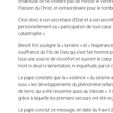
d'habitude on ne célèbre pas de messe le Vendredi 
Passion du Christ, et extraordinaire pour le nomb
C'est donc à son secrétaire d'Etat et à son secrét
personnellement sa « participation de tout cœur 
catastrophe ».
Benoît XVI souligne la « lumière » et « l'espérance
souffrance du Fils de Dieu qui s'est fait homme p
tous une source de réconfort et ouvrent le cœur d
mort ni deuil ni lamentation, ni inquiétude, parce
Le pape constate que la « violence » du séisme a « 
suivi « les développements du phénomène tellur
de terre, qui a été ressentie aussi au Vatican ». I
grâce à laquelle les premiers secours ont été org
Le pape conclut ce message, en date du 9 avril 20