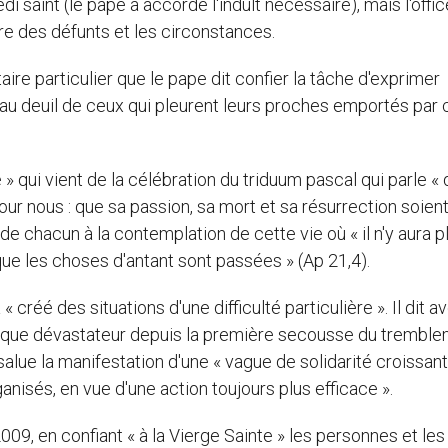
saint (le pape a accordé l'indult nécessaire), mais l'offic
re des défunts et les circonstances.
aire particulier que le pape dit confier la tâche d'exprimer
au deuil de ceux qui pleurent leurs proches emportés par 
 » qui vient de la célébration du triduum pascal qui parle « 
our nous : que sa passion, sa mort et sa résurrection soien
e chacun à la contemplation de cette vie où « il n'y aura p
 que les choses d'antant sont passées » (Ap 21,4).
créé des situations d'une difficulté particulière ». Il dit av
ique dévastateur depuis la première secousse du trembl
l salue la manifestation d'une « vague de solidarité croissant
anisés, en vue d'une action toujours plus efficace ».
09, en confiant « à la Vierge Sainte » les personnes et les