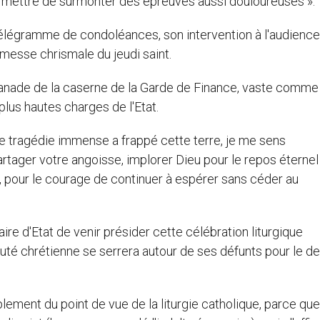
permettre de surmonter des épreuves aussi douloureuses ».
élégramme de condoléances, son intervention à l'audience
messe chrismale du jeudi saint.
splanade de la caserne de la Garde de Finance, vaste comme 
plus hautes charges de l'Etat.
ne tragédie immense a frappé cette terre, je me sens
artager votre angoisse, implorer Dieu pour le repos éterne
, pour le courage de continuer à espérer sans céder au
ire d'Etat de venir présider cette célébration liturgique
uté chrétienne se serrera autour de ses défunts pour le de
plement du point de vue de la liturgie catholique, parce que