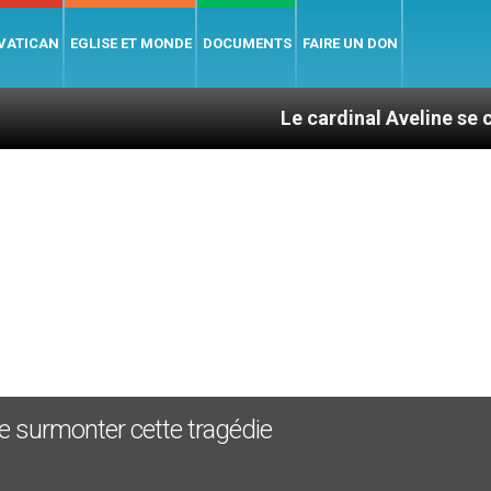
 VATICAN
EGLISE ET MONDE
DOCUMENTS
FAIRE UN DON
Le cardinal Aveline se confie : ent
 de surmonter cette tragédie