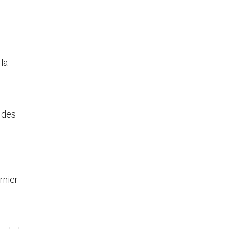
la
l des
rnier