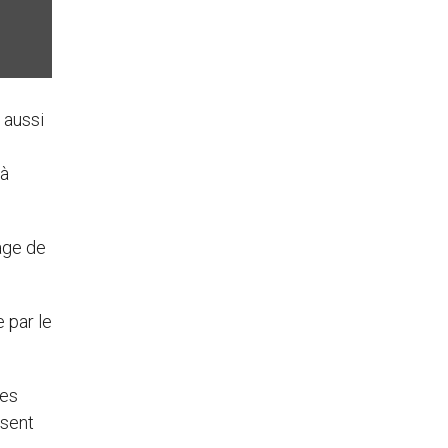
 aussi
 à
age de
 par le
les
ssent