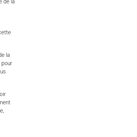
e de la
cette
de la
t pour
lus
oir
ement
e,