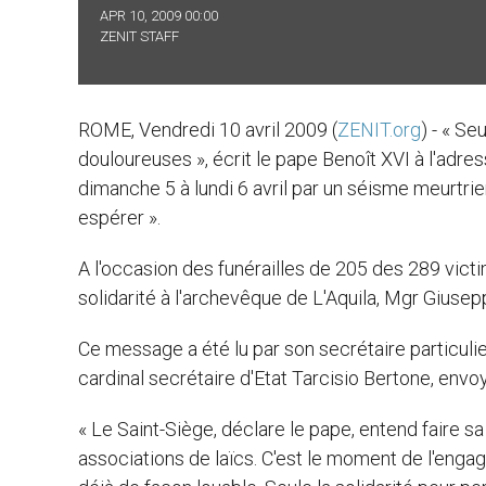
APR 10, 2009 00:00
ZENIT STAFF
ROME, Vendredi 10 avril 2009 (
ZENIT.org
) - « S
douloureuses », écrit le pape Benoît XVI à l'adre
dimanche 5 à lundi 6 avril par un séisme meurtrie
espérer ».
A l'occasion des funérailles de 205 des 289 vict
solidarité à l'archevêque de L'Aquila, Mgr Giusepp
Ce message a été lu par son secrétaire particul
cardinal secrétaire d'Etat Tarcisio Bertone, envoy
« Le Saint-Siège, déclare le pape, entend faire sa 
associations de laïcs. C'est le moment de l'enga