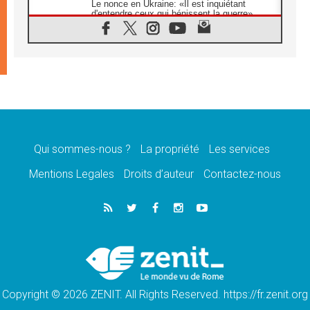
Le nonce en Ukraine: «Il est inquiétant
d'entendre ceux qui bénissent la guerre»
05.08.2026
Léon XIV au Pérou, une lueur d'espoir pour
un peuple en quête de paix
05.08.2026
SCEAM: L'Église en Afrique vers
l'Assemblée ecclésiale de 2028 depuis
Addis-Abeba
05.08.2026
Le Pape exprime ses condoléances suite au
décès du cardinal Júlio Langa
Qui sommes-nous ?
La propriété
Les services
05.08.2026
Mentions Legales
Droits d’auteur
Contactez-nous
Le Pape attendu en novembre en Uruguay,
en Argentine et au Pérou
05.08.2026
Audience générale: la prière est un acte
d'espérance
04.08.2026
Léon XIV invite les Chevaliers de Colomb à
être des «prophètes de l'harmonie»
Copyright © 2026 ZENIT. All Rights Reserved. https://fr.zenit.org