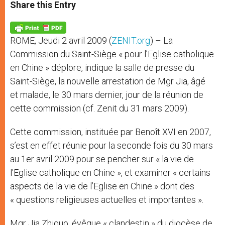
t
s
e
t
r
Share this Entry
s
e
b
t
e
A
n
o
e
p
g
o
r
p
e
k
ROME, Jeudi 2 avril 2009 (
ZENIT.org
) – La
r
Commission du Saint-Siège « pour l’Eglise catholique
en Chine » déplore, indique la salle de presse du
Saint-Siège, la nouvelle arrestation de Mgr Jia, âgé
et malade, le 30 mars dernier, jour de la réunion de
cette commission (cf. Zenit du 31 mars 2009).
Cette commission, instituée par Benoît XVI en 2007,
s’est en effet réunie pour la seconde fois du 30 mars
au 1er avril 2009 pour se pencher sur « la vie de
l’Eglise catholique en Chine », et examiner « certains
aspects de la vie de l’Eglise en Chine » dont des
« questions religieuses actuelles et importantes ».
Mgr Jia Zhiguo, évêque « clandestin » du diocèse de