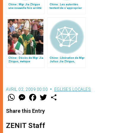
Chine : Mgr Jia Zhiguo
Chine : Les autorités
une nouvelle fois arrêté
tentent de s’approprier
par la Sécurité publique
un orphelinat pour
handicapés
Chine : Décès de Mgr Jia
Chine : Libération de Mgr
Zhiguo, évêque
Julius Jia Zhiguo,
clandestin de Zhengding
évêque « clandestin » de
Zhengding
AVRIL 02, 2009 00:00
EGLISES LOCALES
W
M
F
T
S
h
e
a
w
h
a
s
c
i
a
t
s
e
t
r
Share this Entry
s
e
b
t
e
A
n
o
e
p
g
o
r
ZENIT Staff
p
e
k
r