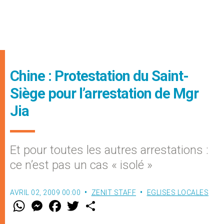
Chine : Protestation du Saint-
Siège pour l’arrestation de Mgr
Jia
Et pour toutes les autres arrestations :
ce n’est pas un cas « isolé »
AVRIL 02, 2009 00:00
ZENIT STAFF
EGLISES LOCALES
W
M
F
T
S
h
e
a
w
h
a
s
c
i
a