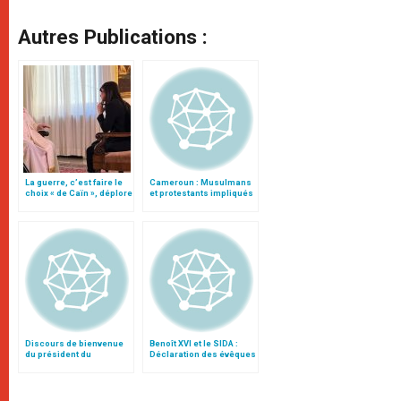
Autres Publications :
La guerre, c’est faire le
Cameroun : Musulmans
choix « de Caïn », déplore
et protestants impliqués
le pape François
dans la visite de Benoît
XVI
Discours de bienvenue
Benoît XVI et le SIDA :
du président du
Déclaration des évêques
Cameroun à Benoît XVI
du Cameroun