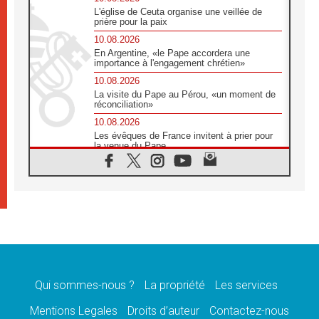
L'église de Ceuta organise une veillée de
prière pour la paix
10.08.2026
En Argentine, «le Pape accordera une
importance à l'engagement chrétien»
10.08.2026
La visite du Pape au Pérou, «un moment de
réconciliation»
10.08.2026
Les évêques de France invitent à prier pour
la venue du Pape
10.08.2026
Création d'un réseau des médias catholiques
au Tchad
10.08.2026
Indonésie: un dollar pour la construction de
219 églises
09.08.2026
Angélus: Léon XIV exhorte à la foi en Dieu
dépouillée de tout orgueil
Qui sommes-nous ?
La propriété
Les services
09.08.2026
Le Pape lance un appel à la paix au Soudan
Mentions Legales
Droits d’auteur
Contactez-nous
et à la protection des civils