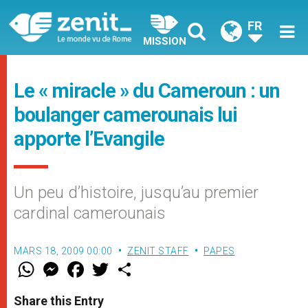
FR
MISSION
Le « miracle » du Cameroun : un
boulanger camerounais lui
apporte l’Evangile
Un peu d’histoire, jusqu’au premier
cardinal camerounais
MARS 18, 2009 00:00
ZENIT STAFF
PAPES
W
M
F
T
S
h
e
a
w
h
a
s
c
i
a
t
s
e
t
r
Share this Entry
s
e
b
t
e