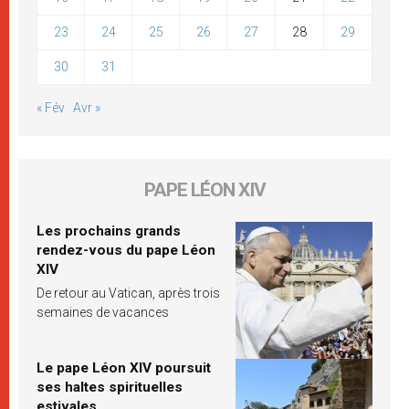
23
24
25
26
27
28
29
30
31
« Fév
Avr »
PAPE LÉON XIV
Les prochains grands
rendez-vous du pape Léon
XIV
De retour au Vatican, après trois
semaines de vacances
Le pape Léon XIV poursuit
ses haltes spirituelles
estivales