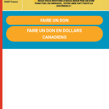
FAIRE UN DON
FAIRE UN DON EN DOLLARS
CANADIENS