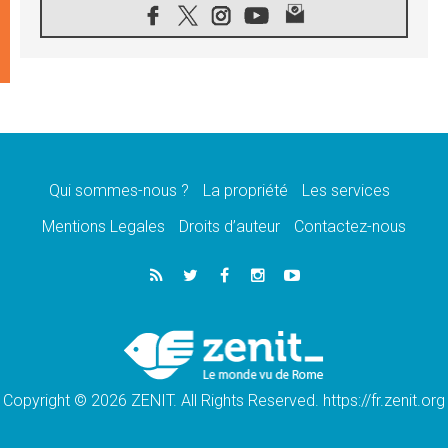
«les chrétiens veulent la paix»
06.08.2026
Au Mexique, le cardinal Parolin invite à être
aux côtés des marginalisées
06.08.2026
À Assise, le Pape invite les jeunes à
«construire la civilisation de l'amour»
05.08.2026
La visite du Pape en Argentine portera «un
message de paix et de dignité humaine»
Qui sommes-nous ?
La propriété
Les services
05.08.2026
Mentions Legales
Droits d’auteur
Contactez-nous
«La visite du Pape en Uruguay renforcera
l'espérance» affirme Mgr Tróccoli
05.08.2026
Le nonce en Ukraine: «Il est inquiétant
d'entendre ceux qui bénissent la guerre»
05.08.2026
Léon XIV au Pérou, une lueur d'espoir pour
un peuple en quête de paix
Copyright © 2026 ZENIT. All Rights Reserved. https://fr.zenit.org