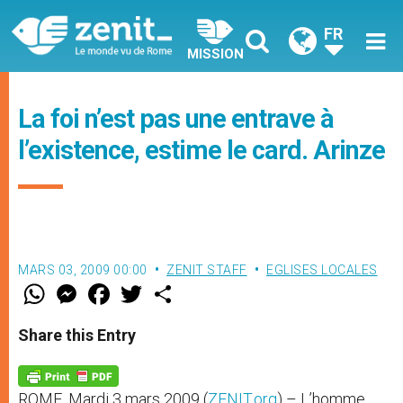
FR
MISSION
La foi n’est pas une entrave à
l’existence, estime le card. Arinze
MARS 03, 2009 00:00
ZENIT STAFF
EGLISES LOCALES
W
M
F
T
S
h
e
a
w
h
a
s
c
i
a
t
s
e
t
r
Share this Entry
s
e
b
t
e
A
n
o
e
p
g
o
r
p
e
k
ROME, Mardi 3 mars 2009 (
ZENIT.org
) – L’homme
r