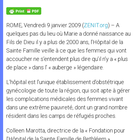
A
n
o
e
p
g
o
r
p
e
k
r
ROME, Vendredi 9 janvier 2009 (
ZENIT.org
) – A
quelques pas du lieu où Marie a donné naissance au
Fils de Dieu il y a plus de 2000 ans, l’Hôpital de la
Sainte Famille veille à ce que les femmes qui vont
accoucher ne s’entendent plus dire qu’il n’y a « plus
de place » dans l’ « auberge » légendaire.
L’hôpital est l’unique établissement d’obstétrique
gynécologie de toute la région, qui soit apte à gérer
les complications médicales des femmes vivant
dans une extrême pauvreté, dont un grand nombre
résident dans les camps de réfugiés proches.
Colleen Marotta, directrice de la « Fondation pour
l’Hôpital de la Sainte Famille de Bethléem »,