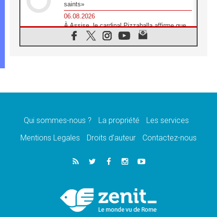
saints»
06.08.2026
À Assise, le cardinal Pizzaballa affirme que
«les chrétiens veulent la paix»
06.08.2026
Au Mexique, le cardinal Parolin invite à être
aux côtés des marginalisées
06.08.2026
À Assise, le Pape invite les jeunes à
«construire la civilisation de l'amour»
05.08.2026
La visite du Pape en Argentine portera «un
message de paix et de dignité humaine»
Qui sommes-nous ?
La propriété
Les services
05.08.2026
Mentions Legales
Droits d’auteur
Contactez-nous
«La visite du Pape en Uruguay renforcera
l'espérance» affirme Mgr Tróccoli
05.08.2026
Le nonce en Ukraine: «Il est inquiétant
d'entendre ceux qui bénissent la guerre»
05.08.2026
Léon XIV au Pérou, une lueur d'espoir pour
un peuple en quête de paix