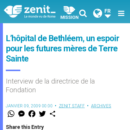
FR
MISSION
L’hôpital de Bethléem, un espoir
pour les futures mères de Terre
Sainte
Interview de la directrice de la
Fondation
JANVIER 09, 2009 00:00
ZENIT STAFF
ARCHIVES
W
M
F
T
S
h
e
a
w
h
a
s
c
i
a
t
s
e
t
r
Share this Entry
s
e
b
t
e