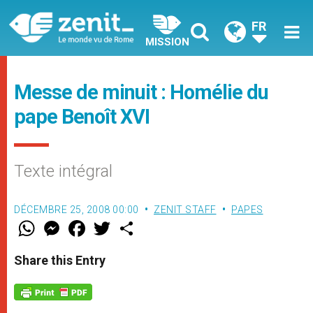
FR
MISSION
Messe de minuit : Homélie du
pape Benoît XVI
Texte intégral
DÉCEMBRE 25, 2008 00:00
ZENIT STAFF
PAPES
W
M
F
T
S
h
e
a
w
h
a
s
c
i
a
t
s
e
t
r
Share this Entry
s
e
b
t
e
A
n
o
e
p
g
o
r
p
e
k
r