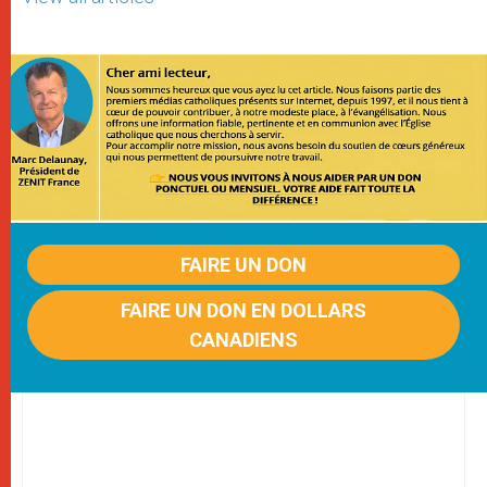
FAIRE UN DON
FAIRE UN DON EN DOLLARS
CANADIENS