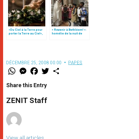
«Du Ciel à la Terre pour
« Revenir à Bethléem! »:
porter la Terre au Ciel»,
homélie de la nuit de
par Mgr Francesco Follo
Noël (texte complet)
DÉCEMBRE 25, 2008 00:00
PAPES
W
M
F
T
S
h
e
a
w
h
a
s
c
i
a
t
s
e
t
r
Share this Entry
s
e
b
t
e
A
n
o
e
p
g
o
r
ZENIT Staff
p
e
k
r
View all articles