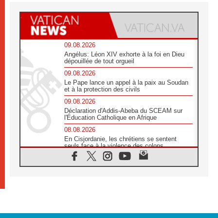
09.08.2026
Angélus: Léon XIV exhorte à la foi en Dieu
dépouillée de tout orgueil
09.08.2026
Le Pape lance un appel à la paix au Soudan
et à la protection des civils
09.08.2026
Déclaration d'Addis-Abeba du SCEAM sur
l'Éducation Catholique en Afrique
08.08.2026
En Cisjordanie, les chrétiens se sentent
seuls face à la violence des colons
08.08.2026
Léon XIV au sanctuaire de Notre Dame du
Bon Conseil à Genazzano en septembre
08.08.2026
Léon XIV: Sainte Agathe aide à contempler
la victoire de l'amour sur la mort
08.08.2026