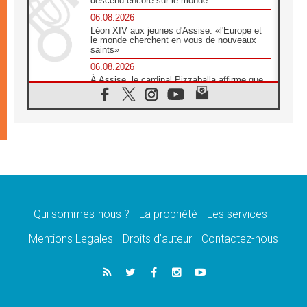
descend encore sur le monde
06.08.2026
Léon XIV aux jeunes d'Assise: «l'Europe et
le monde cherchent en vous de nouveaux
saints»
06.08.2026
À Assise, le cardinal Pizzaballa affirme que
«les chrétiens veulent la paix»
06.08.2026
Au Mexique, le cardinal Parolin invite à être
aux côtés des marginalisées
06.08.2026
À Assise, le Pape invite les jeunes à
«construire la civilisation de l'amour»
05.08.2026
La visite du Pape en Argentine portera «un
message de paix et de dignité humaine»
Qui sommes-nous ?
La propriété
Les services
05.08.2026
Mentions Legales
Droits d’auteur
Contactez-nous
«La visite du Pape en Uruguay renforcera
l'espérance» affirme Mgr Tróccoli
05.08.2026
Le nonce en Ukraine: «Il est inquiétant
d'entendre ceux qui bénissent la guerre»
05.08.2026