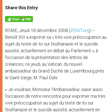
a
s
c
i
a
t
s
e
t
r
Share this Entry
s
e
b
t
e
A
n
o
e
p
g
o
r
p
e
k
r
ROME, Jeudi 18 décembre 2008 (
ZENIT.org
) –
Benoît XVI a exprimé sa « très vive préoccupation au
sujet du texte de loi sur l’euthanasie et le suicide
assisté, actuellement en débat au Parlement », à
l’occasion de la présentation des lettres de
créances, ce jeudi, au Vatican, du nouvel
ambassadeur du Grand Duché de Luxembourg près
le Saint-Siège, M. Paul Dühr.
« Je voudrais, Monsieur l’Ambassadeur, saisir aussi
l’occasion de notre rencontre pour exprimer ma très
vive préoccupation au sujet du texte de loi sur
l’euthanasie et le suicide assisté, actuellement en