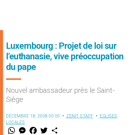
Luxembourg : Projet de loi sur
l’euthanasie, vive préoccupation
du pape
Nouvel ambassadeur près le Saint-
Siège
DÉCEMBRE 18, 2008 00:00
ZENIT STAFF
EGLISES
LOCALES
W
M
F
T
S
h
e
a
w
h