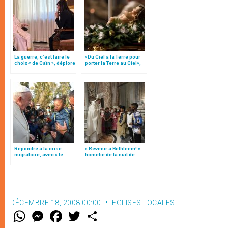
La guerre, c’est faire le
«Du Ciel à la Terre pour
choix « de Caïn », déplore
porter la Terre au Ciel»,
le pape François
par Mgr Francesco Follo
Répondre à la crise
« Revenir à Bethléem! »:
migratoire, avec « le
homélie de la nuit de
style de l’humanité »!
Noël (texte complet)
(texte complet)
DÉCEMBRE 18, 2008 00:00
EGLISES LOCALES
W
M
F
T
S
h
e
a
w
h