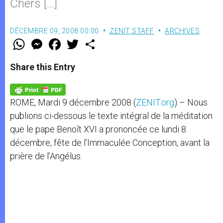
Chers […]
DÉCEMBRE 09, 2008 00:00
ZENIT STAFF
ARCHIVES
W
M
F
T
S
h
e
a
w
h
a
s
c
i
a
t
s
e
t
r
Share this Entry
s
e
b
t
e
A
n
o
e
p
g
o
r
p
e
k
ROME, Mardi 9 décembre 2008 (
ZENIT.org
) – Nous
r
publions ci-dessous le texte intégral de la méditation
que le pape Benoît XVI a prononcée ce lundi 8
décembre, fête de l’Immaculée Conception, avant la
prière de l’Angélus.