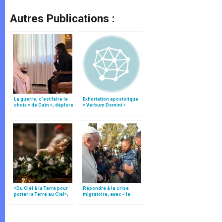
Autres Publications :
La guerre, c’est faire le
Exhortation apostolique
choix « de Caïn », déplore
« Verbum Domini »
le pape François
«Du Ciel à la Terre pour
Répondre à la crise
porter la Terre au Ciel»,
migratoire, avec « le
par Mgr Francesco Follo
style de l’humanité »!
(texte complet)