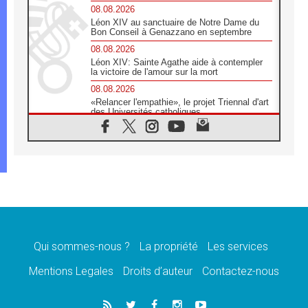
08.08.2026
Léon XIV au sanctuaire de Notre Dame du
Bon Conseil à Genazzano en septembre
08.08.2026
Léon XIV: Sainte Agathe aide à contempler
la victoire de l'amour sur la mort
08.08.2026
«Relancer l'empathie», le projet Triennal d'art
des Universités catholiques
08.08.2026
Signis 2026, donner la parole aux religieuses
catholiques
08.08.2026
Au Bangladesh, l'Église accompagne les
Dalits sur le chemin de la dignité
07.08.2026
Philippines: le vicariat apostolique de
Calapan devient un diocèse
Qui sommes-nous ?
La propriété
Les services
07.08.2026
Congo-Brazzaville: le 15 août, entre solennité
Mentions Legales
Droits d’auteur
Contactez-nous
de l'Assomption et mémoire nationale
07.08.2026
«La paix commence par l'empathie» estime