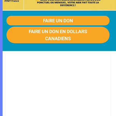
FAIRE UN DON
FAIRE UN DON EN DOLLARS
CANADIENS