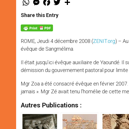
h
e
a
w
h
a
s
c
i
a
t
s
e
t
r
Share this Entry
s
e
b
t
e
A
n
o
e
p
g
o
r
p
e
k
r
ROME, Jeudi 4 décembre 2008 (
ZENIT.org
) – A
évêque de Sangmélima.
Il était jusqu’ici évêque auxiliaire de Yaoundé. 
démission du gouvernement pastoral pour limite d
Mgr Zoa a été consacré évêque en février 2007. I
jamais ». Mgr Zé avait tenu l’homélie de cette m
Autres Publications :