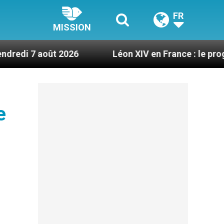
FR
MISSION
oût 2026
Léon XIV en France : le programme dét
e