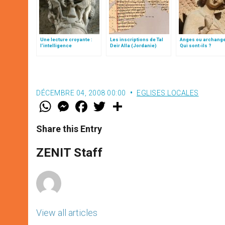
Une lecture croyante :
Les inscriptions de Tal
Anges ou archang
l’intelligence
Deir Alla (Jordanie)
Qui sont-ils ?
typologique des deux
Testaments
DÉCEMBRE 04, 2008 00:00
EGLISES LOCALES
W
M
F
T
S
h
e
a
w
h
a
s
c
i
a
t
s
e
t
r
Share this Entry
s
e
b
t
e
A
n
o
e
p
g
o
r
ZENIT Staff
p
e
k
r
View all articles