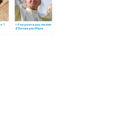
es ?
« Il ne pourra pas exister
d’Europe pacifique
sans… »: l’Ukraine, dans
la vision de Jean-Paul II