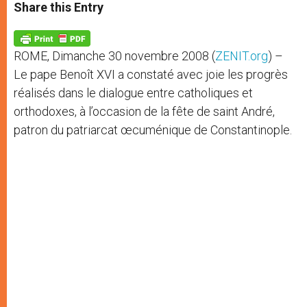
t
s
e
t
r
Share this Entry
s
e
b
t
e
A
n
o
e
p
g
o
r
p
e
k
ROME, Dimanche 30 novembre 2008 (
ZENIT.org
) –
r
Le pape Benoît XVI a constaté avec joie les progrès
réalisés dans le dialogue entre catholiques et
orthodoxes, à l’occasion de la fête de saint André,
patron du patriarcat œcuménique de Constantinople.