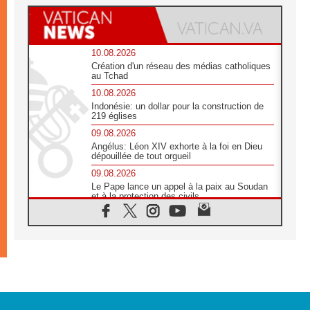
10.08.2026
Création d'un réseau des médias catholiques
au Tchad
10.08.2026
Indonésie: un dollar pour la construction de
219 églises
09.08.2026
Angélus: Léon XIV exhorte à la foi en Dieu
dépouillée de tout orgueil
09.08.2026
Le Pape lance un appel à la paix au Soudan
et à la protection des civils
09.08.2026
Déclaration d'Addis-Abeba du SCEAM sur
l'Éducation Catholique en Afrique
08.08.2026
En Cisjordanie, les chrétiens se sentent
seuls face à la violence des colons
08.08.2026
Léon XIV au sanctuaire de Notre Dame du