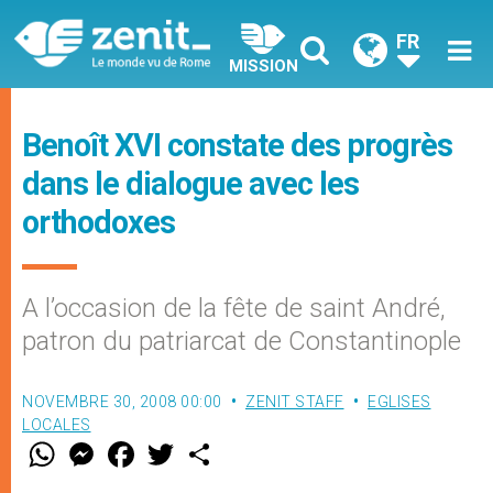
FR
MISSION
Benoît XVI constate des progrès
dans le dialogue avec les
orthodoxes
A l’occasion de la fête de saint André,
patron du patriarcat de Constantinople
NOVEMBRE 30, 2008 00:00
ZENIT STAFF
EGLISES
LOCALES
W
M
F
T
S
h
e
a
w
h
a
s
c
i
a