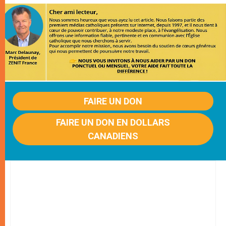
FAIRE UN DON
FAIRE UN DON EN DOLLARS
CANADIENS