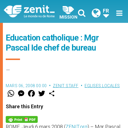
FR
MISSION
Education catholique : Mgr
Pascal Ide chef de bureau
–
MARS 06, 2008 00:00
ZENIT STAFF
EGLISES LOCALES
W
M
F
T
S
h
e
a
w
h
a
s
c
i
a
t
s
e
t
r
Share this Entry
s
e
b
t
e
A
n
o
e
p
g
o
r
p
e
k
ROME, Jeudi 6 mars 2008 (
ZENIT.org
) – Mgr Pascal
r