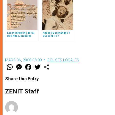
Les inscriptions de Tal
Anges ou archanges ?
Deir Alla (Jordanie)
Qui sont-ils ?
MARS 06, 2008 00:00
EGLISES LOCALES
W
M
F
T
S
h
e
a
w
h
a
s
c
i
a
t
s
e
t
r
Share this Entry
s
e
b
t
e
A
n
o
e
p
g
o
r
ZENIT Staff
p
e
k
r